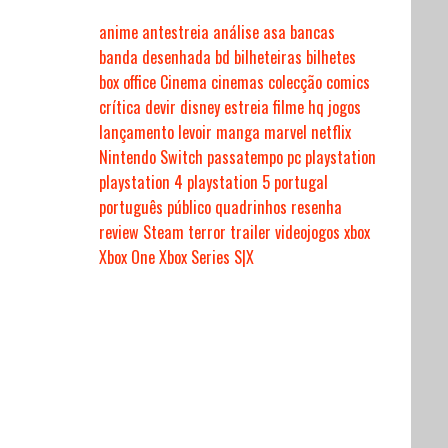
anime
antestreia
análise
asa
bancas
banda desenhada
bd
bilheteiras
bilhetes
box office
Cinema
cinemas
colecção
comics
crítica
devir
disney
estreia
filme
hq
jogos
lançamento
levoir
manga
marvel
netflix
Nintendo Switch
passatempo
pc
playstation
playstation 4
playstation 5
portugal
português
público
quadrinhos
resenha
review
Steam
terror
trailer
videojogos
xbox
Xbox One
Xbox Series S|X