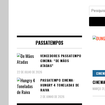
Banda Desenhada, Cinema,
Central Comics
Pesquisar
Animação, TV, Videojogos
por:
PASSATEMPOS
VENCEDORES PASSATEMPO
CINEMA: “DE MÃOS
ATADAS”
22 DE JULHO DE 2026
CINEM
PASSATEMPO CINEMA:
CINEMA
HUNGRY 4 TONELADAS DE
MARÇO 31
RAIVA
2 DE JUNHO DE 2026