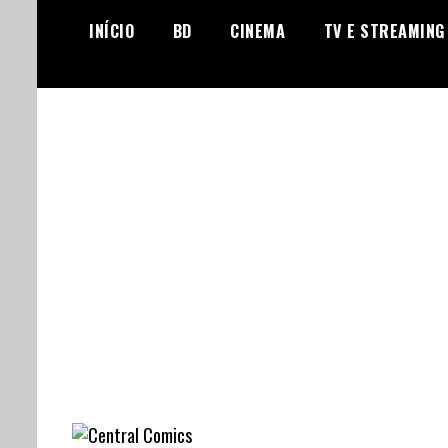
Skip
INÍCIO
BD
CINEMA
TV E STREAMING
to
content