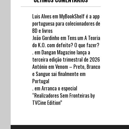
Luis Alves
em
MyBookShelf é a app
portuguesa para colecionadores de
BD e livros
João Gordinho
em
Tens um A Teoria
do K.O. com defeito? O que fazer?
.
em
Dangan Magazine lança a
terceira edição trimestral de 2026
António
em
Venom – Preto, Branco
e Sangue sai finalmente em
Portugal
.
em
Arranca o especial
“Realizadores Sem Fronteiras by
TVCine Edition”