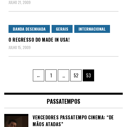
JULHO 21, 2009
BANDA DESENHADA
GERAIS
INTERNACIONAL
O REGRESSO DO MADE IN USA!
JULHO 15, 2009
Paginação
Page
Page
Page
←
1
…
52
53
dos
conteúdos
PASSATEMPOS
VENCEDORES PASSATEMPO CINEMA: “DE
MÃOS ATADAS”