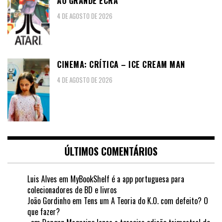
AO GRANDE ECRÃ
4 DE AGOSTO DE 2026
CINEMA: CRÍTICA – ICE CREAM MAN
4 DE AGOSTO DE 2026
ÚLTIMOS COMENTÁRIOS
Luis Alves
em
MyBookShelf é a app portuguesa para
colecionadores de BD e livros
João Gordinho
em
Tens um A Teoria do K.O. com defeito? O
que fazer?