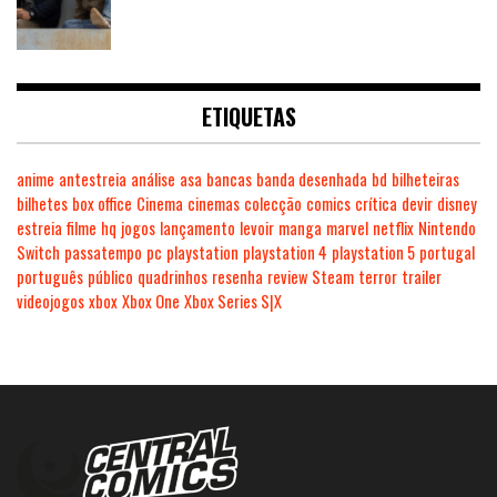
ETIQUETAS
anime
antestreia
análise
asa
bancas
banda desenhada
bd
bilheteiras
bilhetes
box office
Cinema
cinemas
colecção
comics
crítica
devir
disney
estreia
filme
hq
jogos
lançamento
levoir
manga
marvel
netflix
Nintendo
Switch
passatempo
pc
playstation
playstation 4
playstation 5
portugal
português
público
quadrinhos
resenha
review
Steam
terror
trailer
videojogos
xbox
Xbox One
Xbox Series S|X