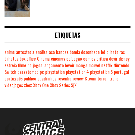
ETIQUETAS
anime
antestreia
análise
asa
bancas
banda desenhada
bd
bilheteiras
bilhetes
box office
Cinema
cinemas
colecção
comics
crítica
devir
disney
estreia
filme
hq
jogos
lançamento
levoir
manga
marvel
netflix
Nintendo
Switch
passatempo
pc
playstation
playstation 4
playstation 5
portugal
português
público
quadrinhos
resenha
review
Steam
terror
trailer
videojogos
xbox
Xbox One
Xbox Series S|X