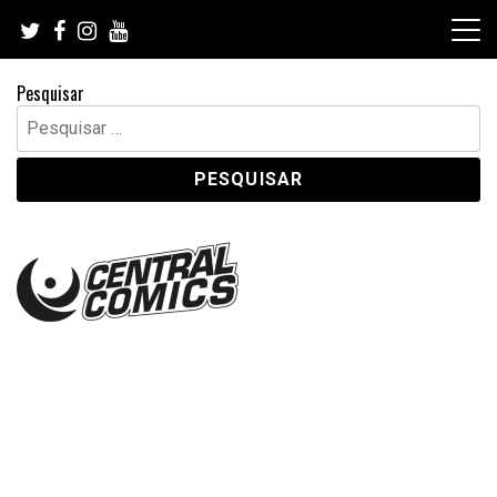
Skip
to
content
Pesquisar
Pesquisar
por: