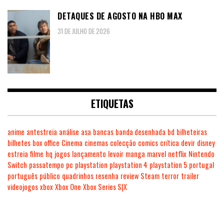
DETAQUES DE AGOSTO NA HBO MAX
31 DE JULHO DE 2026
ETIQUETAS
anime
antestreia
análise
asa
bancas
banda desenhada
bd
bilheteiras
bilhetes
box office
Cinema
cinemas
colecção
comics
crítica
devir
disney
estreia
filme
hq
jogos
lançamento
levoir
manga
marvel
netflix
Nintendo
Switch
passatempo
pc
playstation
playstation 4
playstation 5
portugal
português
público
quadrinhos
resenha
review
Steam
terror
trailer
videojogos
xbox
Xbox One
Xbox Series S|X