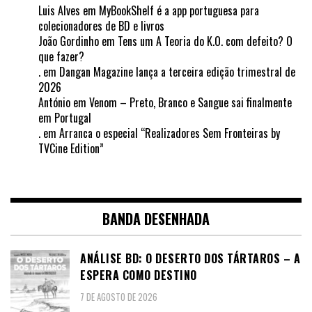
Luis Alves
em
MyBookShelf é a app portuguesa para
colecionadores de BD e livros
João Gordinho
em
Tens um A Teoria do K.O. com defeito? O
que fazer?
.
em
Dangan Magazine lança a terceira edição trimestral de
2026
António
em
Venom – Preto, Branco e Sangue sai finalmente
em Portugal
.
em
Arranca o especial “Realizadores Sem Fronteiras by
TVCine Edition”
BANDA DESENHADA
ANÁLISE BD: O DESERTO DOS TÁRTAROS – A
ESPERA COMO DESTINO
7 DE AGOSTO DE 2026