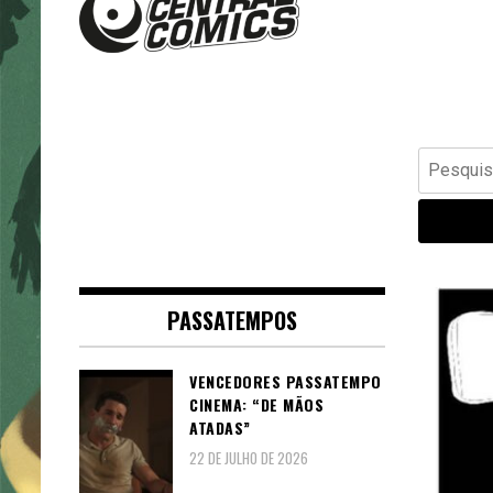
Banda Desenhada, Cinema,
Central Comics
Animação, TV, Videojogos
Pesquisar
por:
PASSATEMPOS
VENCEDORES PASSATEMPO
CINEMA: “DE MÃOS
ATADAS”
22 DE JULHO DE 2026