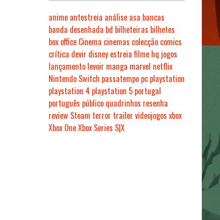
anime
antestreia
análise
asa
bancas
banda desenhada
bd
bilheteiras
bilhetes
box office
Cinema
cinemas
colecção
comics
crítica
devir
disney
estreia
filme
hq
jogos
lançamento
levoir
manga
marvel
netflix
Nintendo Switch
passatempo
pc
playstation
playstation 4
playstation 5
portugal
português
público
quadrinhos
resenha
review
Steam
terror
trailer
videojogos
xbox
Xbox One
Xbox Series S|X