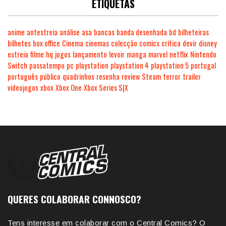
ETIQUETAS
anime
antestreia
análise
asa
bancas
banda desenhada
bd
bilheteiras
bilhetes
box office
Cinema
cinemas
colecção
comics
crítica
devir
disney
estreia
filme
hq
jogos
lançamento
levoir
manga
marvel
netflix
Nintendo
Switch
passatempo
pc
playstation
playstation 4
playstation 5
portugal
português
público
quadrinhos
resenha
review
Steam
terror
trailer
videojogos
xbox
Xbox One
Xbox Series S|X
QUERES COLABORAR CONNOSCO?
Tens interesse em colaborar com o Central Comics? O