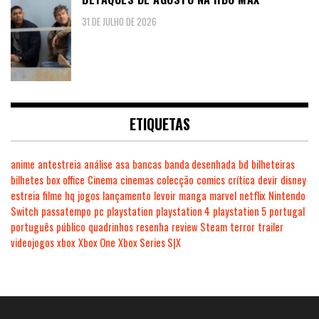
31 DE JULHO DE 2026
ETIQUETAS
anime
antestreia
análise
asa
bancas
banda desenhada
bd
bilheteiras
bilhetes
box office
Cinema
cinemas
colecção
comics
crítica
devir
disney
estreia
filme
hq
jogos
lançamento
levoir
manga
marvel
netflix
Nintendo
Switch
passatempo
pc
playstation
playstation 4
playstation 5
portugal
português
público
quadrinhos
resenha
review
Steam
terror
trailer
videojogos
xbox
Xbox One
Xbox Series S|X