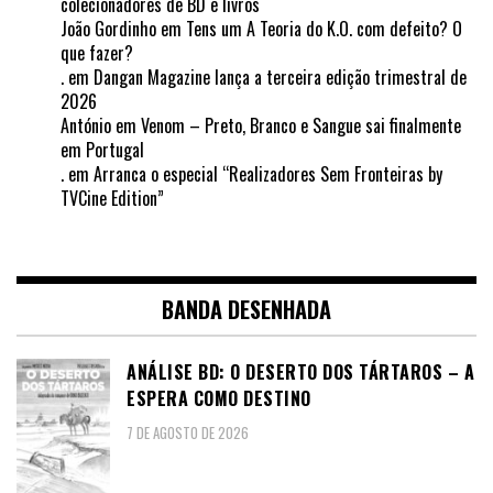
colecionadores de BD e livros
João Gordinho
em
Tens um A Teoria do K.O. com defeito? O
que fazer?
.
em
Dangan Magazine lança a terceira edição trimestral de
2026
António
em
Venom – Preto, Branco e Sangue sai finalmente
em Portugal
.
em
Arranca o especial “Realizadores Sem Fronteiras by
TVCine Edition”
BANDA DESENHADA
ANÁLISE BD: O DESERTO DOS TÁRTAROS – A
ESPERA COMO DESTINO
7 DE AGOSTO DE 2026