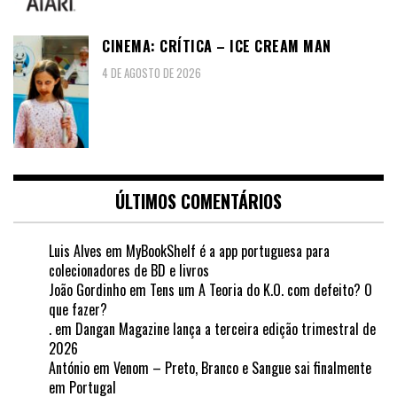
CINEMA: CRÍTICA – ICE CREAM MAN
4 DE AGOSTO DE 2026
ÚLTIMOS COMENTÁRIOS
Luis Alves
em
MyBookShelf é a app portuguesa para
colecionadores de BD e livros
João Gordinho
em
Tens um A Teoria do K.O. com defeito? O
que fazer?
.
em
Dangan Magazine lança a terceira edição trimestral de
2026
António
em
Venom – Preto, Branco e Sangue sai finalmente
em Portugal