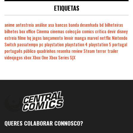
ETIQUETAS
anime
antestreia
análise
asa
bancas
banda desenhada
bd
bilheteiras
bilhetes
box office
Cinema
cinemas
colecção
comics
crítica
devir
disney
estreia
filme
hq
jogos
lançamento
levoir
manga
marvel
netflix
Nintendo
Switch
passatempo
pc
playstation
playstation 4
playstation 5
portugal
português
público
quadrinhos
resenha
review
Steam
terror
trailer
videojogos
xbox
Xbox One
Xbox Series S|X
QUERES COLABORAR CONNOSCO?