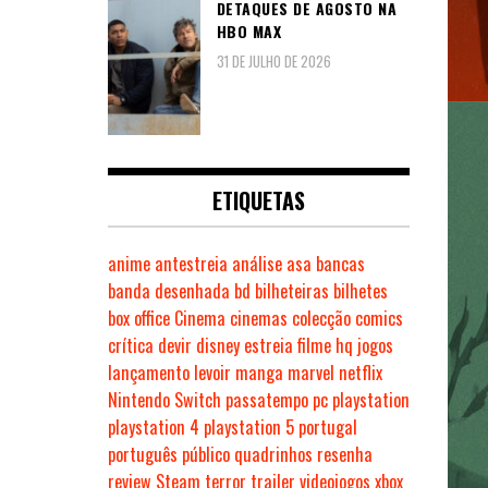
DETAQUES DE AGOSTO NA
HBO MAX
31 DE JULHO DE 2026
ETIQUETAS
anime
antestreia
análise
asa
bancas
banda desenhada
bd
bilheteiras
bilhetes
box office
Cinema
cinemas
colecção
comics
crítica
devir
disney
estreia
filme
hq
jogos
lançamento
levoir
manga
marvel
netflix
Nintendo Switch
passatempo
pc
playstation
playstation 4
playstation 5
portugal
português
público
quadrinhos
resenha
review
Steam
terror
trailer
videojogos
xbox