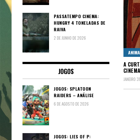
PASSATEMPO CINEMA:
HUNGRY 4 TONELADAS DE
RAIVA
2 DE JUNHO DE 2026
ANIM
A CURT
JOGOS
CINEM
JANEIRO 3
JOGOS: SPLATOON
RAIDERS – ANÁLISE
6 DE AGOSTO DE 2026
JOGOS: LIES OF P: