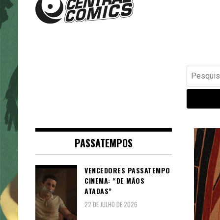
Banda Desenhada, Cinema,
Central Comics
Animação, TV, Videojogos
Pesquisar
por:
PASSATEMPOS
VENCEDORES PASSATEMPO
CINEMA: “DE MÃOS
ATADAS”
22 DE JULHO DE 2026