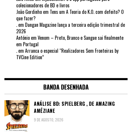
colecionadores de BD e livros
João Gordinho
em
Tens um A Teoria do K.O. com defeito? O
que fazer?
.
em
Dangan Magazine lança a terceira edição trimestral de
2026
António
em
Venom – Preto, Branco e Sangue sai finalmente
em Portugal
.
em
Arranca o especial “Realizadores Sem Fronteiras by
TVCine Edition”
BANDA DESENHADA
ANÁLISE BD: SPIELBERG , DE AMAZING
AMÉZIANE
9 DE AGOSTO, 2026