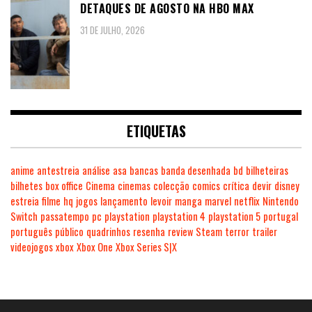
DETAQUES DE AGOSTO NA HBO MAX
31 DE JULHO, 2026
ETIQUETAS
anime
antestreia
análise
asa
bancas
banda desenhada
bd
bilheteiras
bilhetes
box office
Cinema
cinemas
colecção
comics
crítica
devir
disney
estreia
filme
hq
jogos
lançamento
levoir
manga
marvel
netflix
Nintendo
Switch
passatempo
pc
playstation
playstation 4
playstation 5
portugal
português
público
quadrinhos
resenha
review
Steam
terror
trailer
videojogos
xbox
Xbox One
Xbox Series S|X