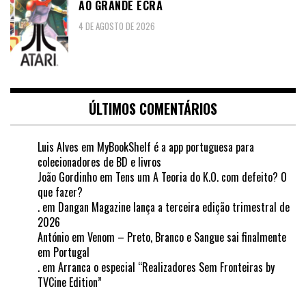
AO GRANDE ECRÃ
4 DE AGOSTO DE 2026
ÚLTIMOS COMENTÁRIOS
Luis Alves
em
MyBookShelf é a app portuguesa para
colecionadores de BD e livros
João Gordinho
em
Tens um A Teoria do K.O. com defeito? O
que fazer?
.
em
Dangan Magazine lança a terceira edição trimestral de
2026
António
em
Venom – Preto, Branco e Sangue sai finalmente
em Portugal
.
em
Arranca o especial “Realizadores Sem Fronteiras by
TVCine Edition”