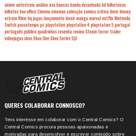
anime
antestreia
análise
asa
bancas
banda desenhada
bd
bilheteiras
bilhetes
box office
Cinema
cinemas
colecção
comics
crítica
devir
disney
estreia
filme
hq
jogos
lançamento
levoir
manga
marvel
netflix
Nintendo
Switch
passatempo
pc
playstation
playstation 4
playstation 5
portugal
português
público
quadrinhos
resenha
review
Steam
terror
trailer
videojogos
xbox
Xbox One
Xbox Series S|X
QUERES COLABORAR CONNOSCO?
Tens interesse em colaborar com o Central Comics? O
Central Comics procura pessoas apaixonadas e
motivadas para desenvolver e escrever conteúdo sobre