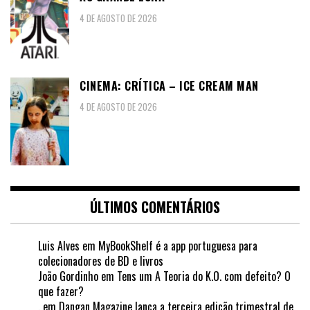
4 DE AGOSTO DE 2026
CINEMA: CRÍTICA – ICE CREAM MAN
4 DE AGOSTO DE 2026
ÚLTIMOS COMENTÁRIOS
Luis Alves
em
MyBookShelf é a app portuguesa para
colecionadores de BD e livros
João Gordinho
em
Tens um A Teoria do K.O. com defeito? O
que fazer?
.
em
Dangan Magazine lança a terceira edição trimestral de