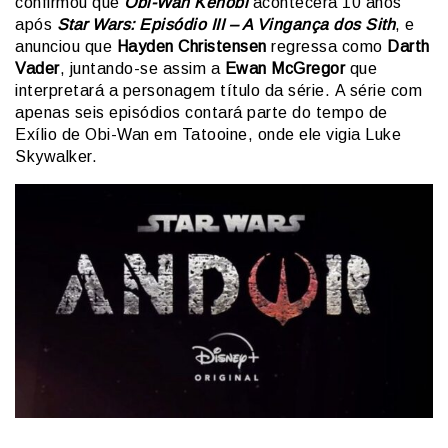
confirmou que
Obi-Wan Kenobi
acontecerá 10 anos
após
Star Wars: Episódio III – A Vingança dos Sith
, e
anunciou que
Hayden Christensen
regressa como
Darth
Vader
, juntando-se assim a
Ewan McGregor
que
interpretará a personagem título da série. A série com
apenas seis episódios contará parte do tempo de
Exílio de Obi-Wan em Tatooine, onde ele vigia Luke
Skywalker.