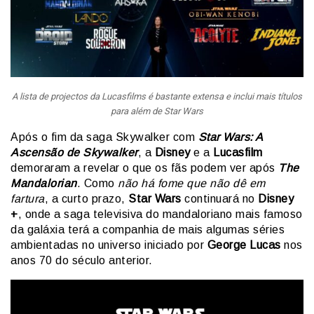
A lista de projectos da Lucasfilms é bastante extensa e inclui mais títulos
para além de Star Wars
Após o fim da saga Skywalker com
Star Wars: A
Ascensão de Skywalker
, a
Disney
e a
Lucasfilm
demoraram a revelar o que os fãs podem ver após
The
Mandalorian
. Como
não há fome que não dê em
fartura
, a curto prazo,
Star Wars
continuará no
Disney
+
, onde a saga televisiva do mandaloriano mais famoso
da galáxia terá a companhia de mais algumas séries
ambientadas no universo iniciado por
George Lucas
nos
anos 70 do século anterior.