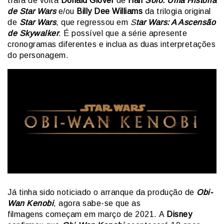
trará de volta
Donald Glover
de
Han
Solo: Uma História
de Star Wars
e/ou
Billy Dee Williams
da trilogia original
de
Star Wars
, que regressou em
S
tar Wars: A Ascensão
de Skywalker
. É possível que a série apresente
cronogramas diferentes e inclua as duas interpretações
do personagem.
Já tinha sido noticiado o arranque da produção de
Obi-
Wan Kenobi
, agora sabe-se que as
filmagens começam em março de 2021. A
Disney