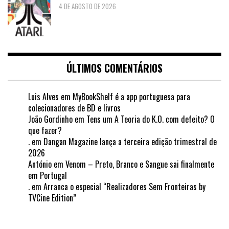
4 DE AGOSTO DE 2026
ÚLTIMOS COMENTÁRIOS
Luis Alves
em
MyBookShelf é a app portuguesa para
colecionadores de BD e livros
João Gordinho
em
Tens um A Teoria do K.O. com defeito? O
que fazer?
.
em
Dangan Magazine lança a terceira edição trimestral de
2026
António
em
Venom – Preto, Branco e Sangue sai finalmente
em Portugal
.
em
Arranca o especial “Realizadores Sem Fronteiras by
TVCine Edition”