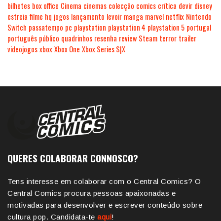
bilhetes
box office
Cinema
cinemas
colecção
comics
crítica
devir
disney
estreia
filme
hq
jogos
lançamento
levoir
manga
marvel
netflix
Nintendo
Switch
passatempo
pc
playstation
playstation 4
playstation 5
portugal
português
público
quadrinhos
resenha
review
Steam
terror
trailer
videojogos
xbox
Xbox One
Xbox Series S|X
QUERES COLABORAR CONNOSCO?
Tens interesse em colaborar com o Central Comics? O
Central Comics procura pessoas apaixonadas e
motivadas para desenvolver e escrever conteúdo sobre
cultura pop. Candidata-te
aqui
!