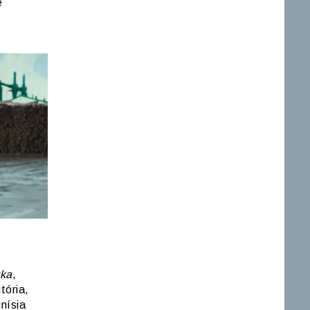
e
vka
,
tória,
nísia