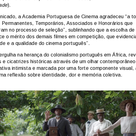
ade
).
icado, a Academia Portuguesa de Cinema agradeceu “a t
Permanentes, Temporários, Associados e Honorários que
aram no processo de seleção”, sublinhando que a escolha de
ce o mérito dos demais filmes em competição, que evidenc
ade e a qualidade do cinema português”.
rgulha na herança do colonialismo português em África, rev
 e cicatrizes históricas através de um olhar contemporâne
ativa intimista e marcada por uma forte componente visual, 
ma reflexão sobre identidade, dor e memória coletiva.