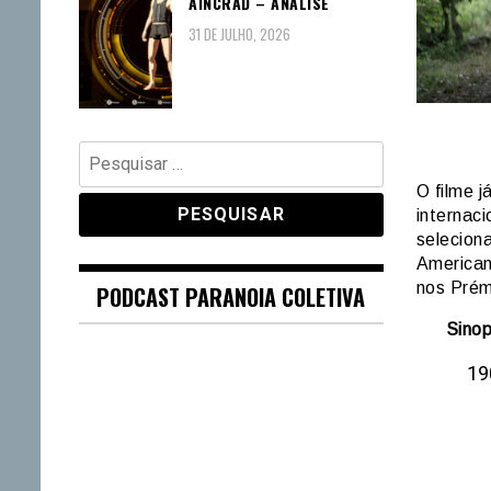
AINCRAD – ANÁLISE
31 DE JULHO, 2026
Pesquisar
por:
O filme j
internaci
selecion
American
nos Prém
PODCAST PARANOIA COLETIVA
Sino