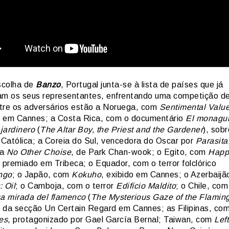
scolha de
Banzo
, Portugal junta-se à lista de países que já
am os seus representantes, enfrentando uma competição d
tre os adversários estão a Noruega, com
Sentimental Valu
 em Cannes; a Costa Rica, com o documentário
El monaguil
 jardinero
(
The Altar Boy, the Priest and the Gardener
), sob
a Católica; a Coreia do Sul, vencedora do Oscar por
Parasita
ta
No Other Choise
, de Park Chan-wook; o Egito, com
Happ
, premiado em Tribeca; o Equador, com o terror folclórico
ngo
; o Japão, com
Kokuho
, exibido em Cannes; o Azerbaijã
 Oil
; o Camboja, com o terror
Edifício Maldito
; o Chile, co
sa mirada del flamenco
(
The Mysterious Gaze of the Flamin
 da secção Un Certain Regard em Cannes; as Filipinas, co
es
, protagonizado por Gael García Bernal; Taiwan, com
Lef