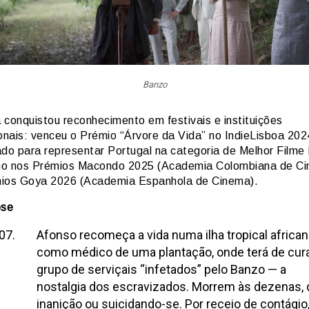
Banzo
á conquistou reconhecimento em festivais e instituições
onais: venceu o Prémio “Árvore da Vida” no IndieLisboa 2024
ado para representar Portugal na categoria de Melhor Filme 
o nos Prémios Macondo 2025 (Academia Colombiana de Ci
ios Goya 2026 (Academia Espanhola de Cinema).
pse
Afonso recomeça a vida numa ilha tropical african
como médico de uma plantação, onde terá de cur
grupo de serviçais “infetados” pelo Banzo — a
nostalgia dos escravizados. Morrem às dezenas, 
inanição ou suicidando-se. Por receio de contágio,