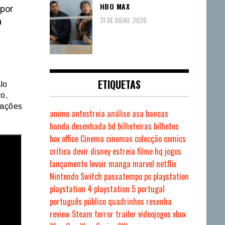
HBO MAX
 por
31 DE JULHO, 2026
a
ETIQUETAS
lo
ro,
pações
anime
antestreia
análise
asa
bancas
banda desenhada
bd
bilheteiras
bilhetes
box office
Cinema
cinemas
colecção
comics
crítica
devir
disney
estreia
filme
hq
jogos
lançamento
levoir
manga
marvel
netflix
Nintendo Switch
passatempo
pc
playstation
playstation 4
playstation 5
portugal
português
público
quadrinhos
resenha
review
Steam
terror
trailer
videojogos
xbox