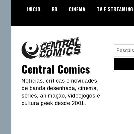
Skip
INÍCIO
BD
CINEMA
TV E STREAMING
to
content
Pesquisar
por:
Central Comics
Notícias, críticas e novidades
de banda desenhada, cinema,
séries, animação, videojogos e
cultura geek desde 2001.