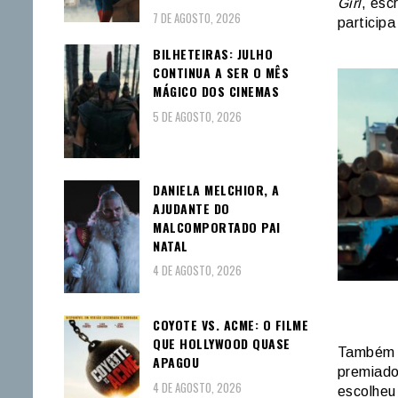
Girl
, esc
7 DE AGOSTO, 2026
participa
BILHETEIRAS: JULHO
CONTINUA A SER O MÊS
MÁGICO DOS CINEMAS
5 DE AGOSTO, 2026
DANIELA MELCHIOR, A
AJUDANTE DO
MALCOMPORTADO PAI
NATAL
4 DE AGOSTO, 2026
COYOTE VS. ACME: O FILME
QUE HOLLYWOOD QUASE
Também a
APAGOU
premiado
4 DE AGOSTO, 2026
escolhe