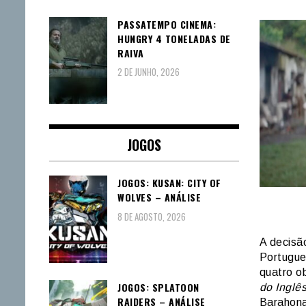
PASSATEMPO CINEMA:
HUNGRY 4 TONELADAS DE
RAIVA
2 DE JUNHO, 2026
JOGOS
JOGOS: KUSAN: CITY OF
WOLVES – ANÁLISE
8 DE AGOSTO, 2026
A decisã
Portugue
quatro o
JOGOS: SPLATOON
do Inglê
RAIDERS – ANÁLISE
Barahona