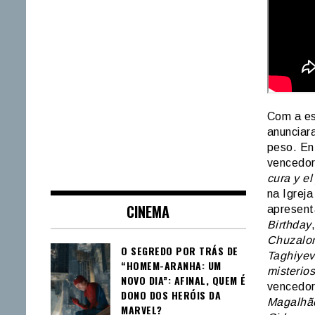
Com a e
anunciar
peso. En
vencedor
cura y el
na Igrej
CINEMA
apresen
Birthday
Chuzalo
O SEGREDO POR TRÁS DE
Taghiyev:
“HOMEM-ARANHA: UM
misterio
NOVO DIA”: AFINAL, QUEM É
vencedor
DONO DOS HERÓIS DA
Magalhã
MARVEL?