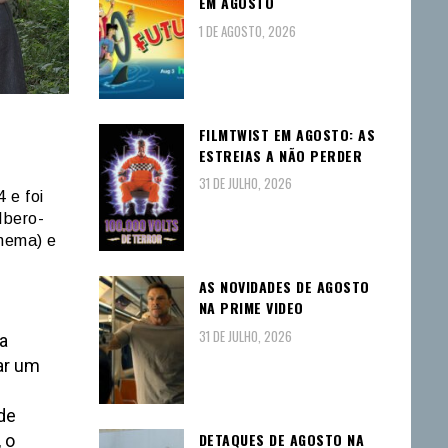
EM AGOSTO
1 DE AGOSTO, 2026
FILMTWIST EM AGOSTO: AS
ESTREIAS A NÃO PERDER
31 DE JULHO, 2026
 e foi
Ibero-
nema) e
AS NOVIDADES DE AGOSTO
NA PRIME VIDEO
31 DE JULHO, 2026
a
ar um
de
DETAQUES DE AGOSTO NA
 o