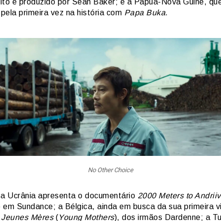
rito e produzido por Sean Baker; e a Papua-Nova Guiné, qu
 pela primeira vez na história com
Papa Buka
.
No Other Choice
 Ucrânia apresenta o documentário
2000 Meters to Andrii
 em Sundance; a Bélgica, ainda em busca da sua primeira vi
u
Jeunes Mères
(
Young Mothers
), dos irmãos Dardenne; a Tu