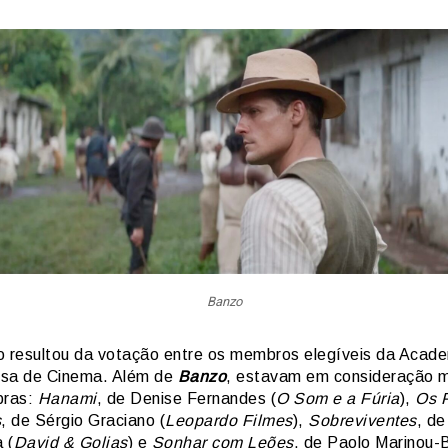
Banzo
o resultou da votação entre os membros elegíveis da Acad
sa de Cinema. Além de
Banzo
, estavam em consideração 
bras:
Hanami
, de Denise Fernandes (
O Som e a Fúria
),
Os 
s
, de Sérgio Graciano (
Leopardo Filmes
),
Sobreviventes
, de
 (
David & Golias
) e
Sonhar com Leões
, de Paolo Marinou-