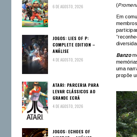
(
Promen
6 DE AGOSTO, 2026
Em comun
membros 
particip
“reconhe
JOGOS: LIES OF P:
diversid
COMPLETE EDITION –
ANÁLISE
Banzo
me
4 DE AGOSTO, 2026
memórias
uma narr
propõe u
ATARI: PARCERIA PARA
LEVAR CLÁSSICOS AO
GRANDE ECRÃ
4 DE AGOSTO, 2026
JOGOS: ECHOES OF