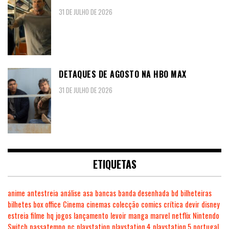
31 DE JULHO DE 2026
DETAQUES DE AGOSTO NA HBO MAX
31 DE JULHO DE 2026
ETIQUETAS
anime
antestreia
análise
asa
bancas
banda desenhada
bd
bilheteiras
bilhetes
box office
Cinema
cinemas
colecção
comics
crítica
devir
disney
estreia
filme
hq
jogos
lançamento
levoir
manga
marvel
netflix
Nintendo
Switch
passatempo
pc
playstation
playstation 4
playstation 5
portugal