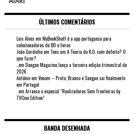
ÚLTIMOS COMENTÁRIOS
Luis Alves
em
MyBookShelf é a app portuguesa para
colecionadores de BD e livros
João Gordinho
em
Tens um A Teoria do K.O. com defeito? O
que fazer?
.
em
Dangan Magazine lança a terceira edição trimestral de
2026
António
em
Venom – Preto, Branco e Sangue sai finalmente
em Portugal
.
em
Arranca o especial “Realizadores Sem Fronteiras by
TVCine Edition”
BANDA DESENHADA