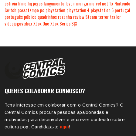
estreia
filme
hq
jogos
lançamento
levoir
manga
marvel
netflix
Nintendo
Switch
passatempo
pc
playstation
playstation 4
playstation 5
portugal
português
público
quadrinhos
resenha
review
Steam
terror
trailer
videojogos
xbox
Xbox One
Xbox Series S|X
QUERES COLABORAR CONNOSCO?
Tens interesse em colaborar com o Central Comics? O
Central Comics procura pessoas apaixonadas e
motivadas para desenvolver e escrever conteúdo sobre
cultura pop. Candidata-te
aqui
!