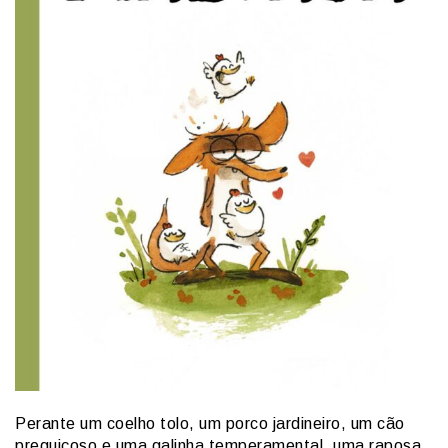
Perante um coelho tolo, um porco jardineiro, um cão
preguiçoso e uma galinha temperamental, uma raposa