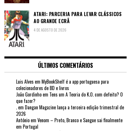
ATARI: PARCERIA PARA LEVAR CLÁSSICOS
AO GRANDE ECRÃ
4 DE AGOSTO DE 2026
ÚLTIMOS COMENTÁRIOS
Luis Alves
em
MyBookShelf é a app portuguesa para
colecionadores de BD e livros
João Gordinho
em
Tens um A Teoria do K.O. com defeito? O
que fazer?
.
em
Dangan Magazine lança a terceira edição trimestral de
2026
António
em
Venom – Preto, Branco e Sangue sai finalmente
em Portugal