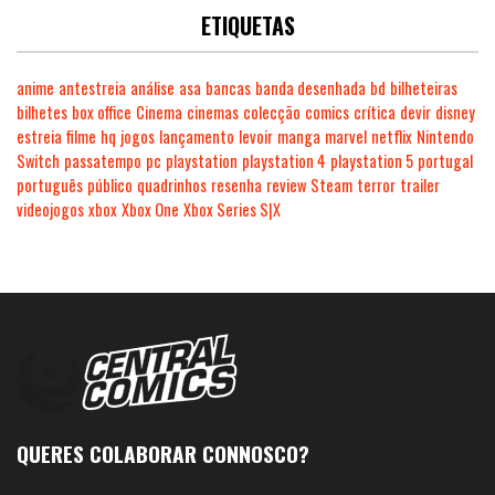
ETIQUETAS
anime
antestreia
análise
asa
bancas
banda desenhada
bd
bilheteiras
bilhetes
box office
Cinema
cinemas
colecção
comics
crítica
devir
disney
estreia
filme
hq
jogos
lançamento
levoir
manga
marvel
netflix
Nintendo
Switch
passatempo
pc
playstation
playstation 4
playstation 5
portugal
português
público
quadrinhos
resenha
review
Steam
terror
trailer
videojogos
xbox
Xbox One
Xbox Series S|X
QUERES COLABORAR CONNOSCO?