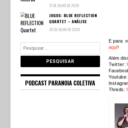
31 DE JULHO DE 2026
JOGOS: BLUE REFLECTION
QUARTET – ANÁLISE
30 DE JULHO DE 2026
E para n
Pesquisar
aqui
!
por:
Além dis
Twitter:
Faceboo
Youtube
PODCAST PARANOIA COLETIVA
Instagr
Threds: