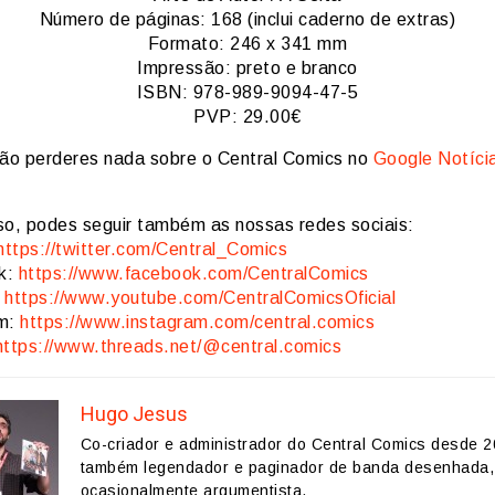
Número de páginas: 168 (inclui caderno de extras)
Formato: 246 x 341 mm
Impressão: preto e branco
ISBN: 978-989-9094-47-5
PVP: 29.00€
ão perderes nada sobre o Central Comics no
Google Notíci
so, podes seguir também as nossas redes sociais:
https://twitter.com/Central_Comics
k:
https://www.facebook.com/CentralComics
:
https://www.youtube.com/CentralComicsOficial
am:
https://www.instagram.com/central.comics
https://www.threads.net/@central.comics
Hugo Jesus
Co-criador e administrador do Central Comics desde 2
também legendador e paginador de banda desenhada,
ocasionalmente argumentista.