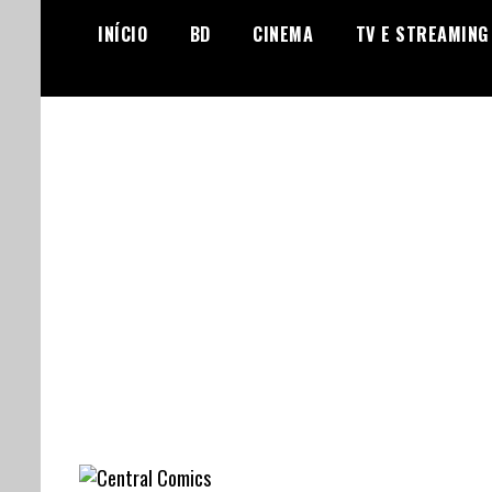
Skip
INÍCIO
BD
CINEMA
TV E STREAMING
to
content