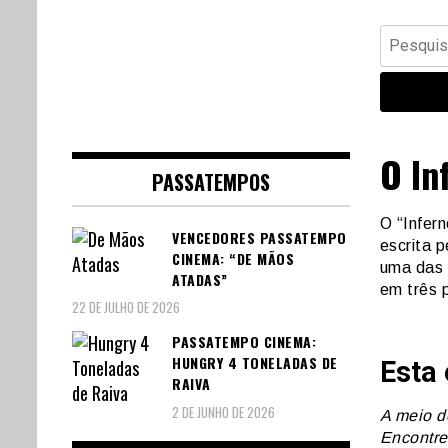
Banda Desenhada, Cinema,
Central Comics
Pesquisar
Animação, TV, Videojogos
por:
O In
PASSATEMPOS
O “Infern
VENCEDORES PASSATEMPO
escrita p
CINEMA: “DE MÃOS
uma das m
ATADAS”
em três p
22 DE JULHO DE 2026
PASSATEMPO CINEMA:
HUNGRY 4 TONELADAS DE
Esta 
RAIVA
2 DE JUNHO DE 2026
A meio d
Encontre