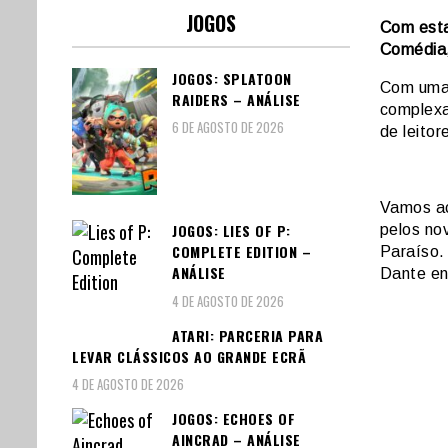
JOGOS
Com estas
Comédia,
JOGOS: SPLATOON
Com uma 
RAIDERS – ANÁLISE
complexa
6 DE AGOSTO DE 2026
de leitor
Vamos ac
JOGOS: LIES OF P:
pelos no
COMPLETE EDITION –
Paraíso.
ANÁLISE
Dante en
4 DE AGOSTO DE 2026
ATARI: PARCERIA PARA
LEVAR CLÁSSICOS AO GRANDE ECRÃ
4 DE AGOSTO DE 2026
JOGOS: ECHOES OF
AINCRAD – ANÁLISE