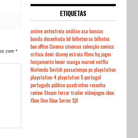
ETIQUETAS
anime
antestreia
análise
asa
bancas
banda desenhada
bd
bilheteiras
bilhetes
box office
Cinema
cinemas
colecção
comics
dos com
*
crítica
devir
disney
estreia
filme
hq
jogos
lançamento
levoir
manga
marvel
netflix
Nintendo Switch
passatempo
pc
playstation
playstation 4
playstation 5
portugal
português
público
quadrinhos
resenha
review
Steam
terror
trailer
videojogos
xbox
Xbox One
Xbox Series S|X