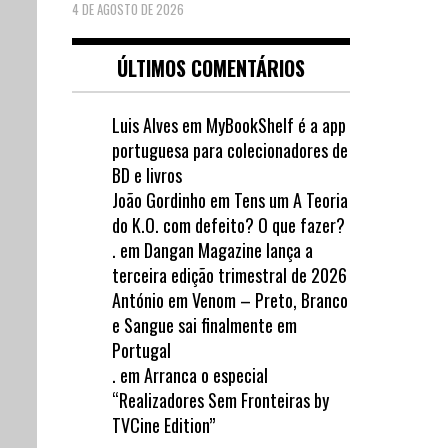
4 DE AGOSTO DE 2026
ÚLTIMOS COMENTÁRIOS
Luis Alves
em
MyBookShelf é a app
portuguesa para colecionadores de
BD e livros
João Gordinho
em
Tens um A Teoria
do K.O. com defeito? O que fazer?
.
em
Dangan Magazine lança a
terceira edição trimestral de 2026
António
em
Venom – Preto, Branco
e Sangue sai finalmente em
Portugal
.
em
Arranca o especial
“Realizadores Sem Fronteiras by
TVCine Edition”