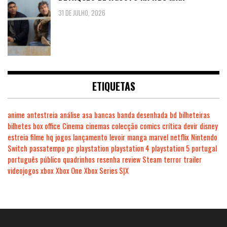
31 DE JULHO, 2026
ETIQUETAS
anime
antestreia
análise
asa
bancas
banda desenhada
bd
bilheteiras
bilhetes
box office
Cinema
cinemas
colecção
comics
crítica
devir
disney
estreia
filme
hq
jogos
lançamento
levoir
manga
marvel
netflix
Nintendo
Switch
passatempo
pc
playstation
playstation 4
playstation 5
portugal
português
público
quadrinhos
resenha
review
Steam
terror
trailer
videojogos
xbox
Xbox One
Xbox Series S|X