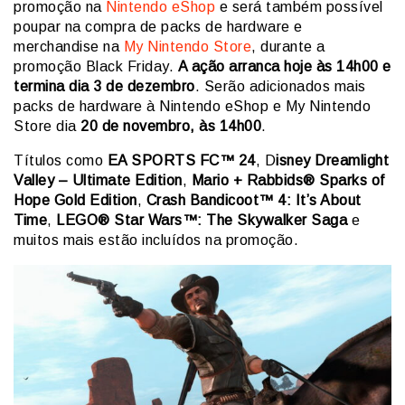
promoção na
Nintendo eShop
e será também possível
poupar na compra de packs de hardware e
merchandise na
My Nintendo Store
, durante a
promoção Black Friday.
A ação arranca hoje
às 14h00 e
termina dia 3 de dezembro
. Serão adicionados mais
packs de hardware à Nintendo eShop e My Nintendo
Store dia
20 de novembro
, às 14h00
.
Títulos como
EA SPORTS FC™ 24
, D
isney Dreamlight
Valley – Ultimate Edition
,
Mario + Rabbids® Sparks of
Hope Gold Edition
,
Crash Bandicoot™ 4: It’s About
Time
,
LEGO® Star Wars™: The Skywalker Saga
e
muitos mais estão incluídos na promoção.