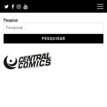
Skip
to
content
Pesquisar
Pesquisar
por: