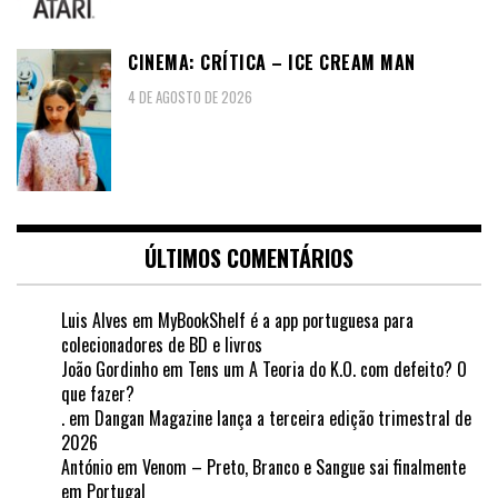
CINEMA: CRÍTICA – ICE CREAM MAN
4 DE AGOSTO DE 2026
ÚLTIMOS COMENTÁRIOS
Luis Alves
em
MyBookShelf é a app portuguesa para
colecionadores de BD e livros
João Gordinho
em
Tens um A Teoria do K.O. com defeito? O
que fazer?
.
em
Dangan Magazine lança a terceira edição trimestral de
2026
António
em
Venom – Preto, Branco e Sangue sai finalmente
em Portugal