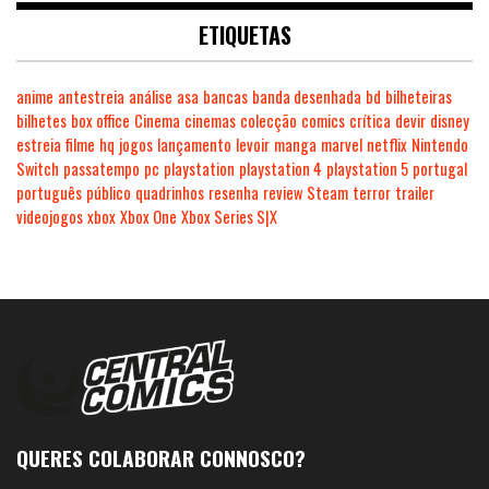
ETIQUETAS
anime
antestreia
análise
asa
bancas
banda desenhada
bd
bilheteiras
bilhetes
box office
Cinema
cinemas
colecção
comics
crítica
devir
disney
estreia
filme
hq
jogos
lançamento
levoir
manga
marvel
netflix
Nintendo
Switch
passatempo
pc
playstation
playstation 4
playstation 5
portugal
português
público
quadrinhos
resenha
review
Steam
terror
trailer
videojogos
xbox
Xbox One
Xbox Series S|X
QUERES COLABORAR CONNOSCO?