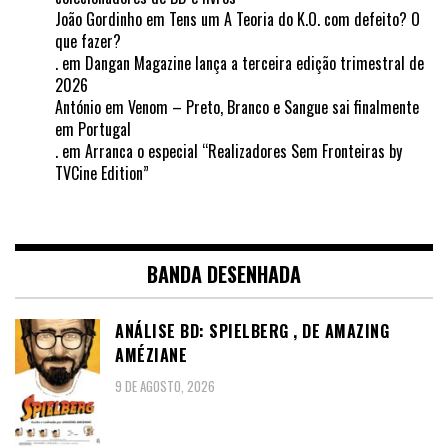
João Gordinho
em
Tens um A Teoria do K.O. com defeito? O
que fazer?
.
em
Dangan Magazine lança a terceira edição trimestral de
2026
António
em
Venom – Preto, Branco e Sangue sai finalmente
em Portugal
.
em
Arranca o especial “Realizadores Sem Fronteiras by
TVCine Edition”
BANDA DESENHADA
ANÁLISE BD: SPIELBERG , DE AMAZING
AMÉZIANE
9 DE AGOSTO, 2026