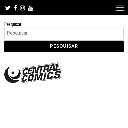
Skip
to
content
Pesquisar
Pesquisar
por: