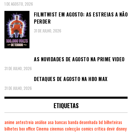
1 DE AGOSTO, 2026
FILMTWIST EM AGOSTO: AS ESTREIAS A NÃO
PERDER
31 DE JULHO, 2026
AS NOVIDADES DE AGOSTO NA PRIME VIDEO
31 DE JULHO, 2026
DETAQUES DE AGOSTO NA HBO MAX
31 DE JULHO, 2026
ETIQUETAS
anime
antestreia
análise
asa
bancas
banda desenhada
bd
bilheteiras
bilhetes
box office
Cinema
cinemas
colecção
comics
crítica
devir
disney