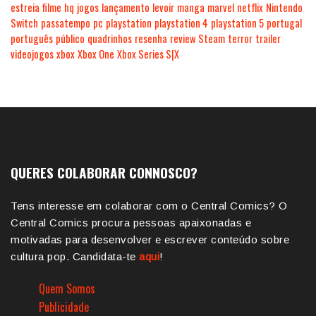
estreia
filme
hq
jogos
lançamento
levoir
manga
marvel
netflix
Nintendo
Switch
passatempo
pc
playstation
playstation 4
playstation 5
portugal
português
público
quadrinhos
resenha
review
Steam
terror
trailer
videojogos
xbox
Xbox One
Xbox Series S|X
QUERES COLABORAR CONNOSCO?
Tens interesse em colaborar com o Central Comics? O
Central Comics procura pessoas apaixonadas e
motivadas para desenvolver e escrever conteúdo sobre
cultura pop. Candidata-te
aqui
!
Quem Somos
Publicidade