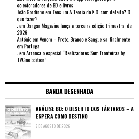
colecionadores de BD e livros
João Gordinho
em
Tens um A Teoria do K.O. com defeito? O
que fazer?
.
em
Dangan Magazine lança a terceira edição trimestral de
2026
António
em
Venom – Preto, Branco e Sangue sai finalmente
em Portugal
.
em
Arranca o especial “Realizadores Sem Fronteiras by
TVCine Edition”
BANDA DESENHADA
ANÁLISE BD: O DESERTO DOS TÁRTAROS – A
ESPERA COMO DESTINO
7 DE AGOSTO DE 2026