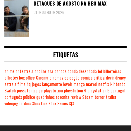
DETAQUES DE AGOSTO NA HBO MAX
31 DE JULHO DE 2026
ETIQUETAS
anime
antestreia
análise
asa
bancas
banda desenhada
bd
bilheteiras
bilhetes
box office
Cinema
cinemas
colecção
comics
crítica
devir
disney
estreia
filme
hq
jogos
lançamento
levoir
manga
marvel
netflix
Nintendo
Switch
passatempo
pc
playstation
playstation 4
playstation 5
portugal
português
público
quadrinhos
resenha
review
Steam
terror
trailer
videojogos
xbox
Xbox One
Xbox Series S|X