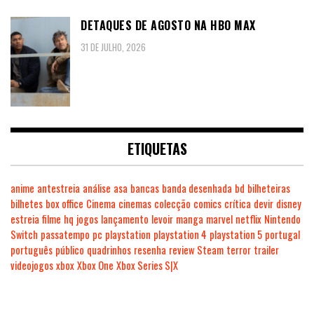
DETAQUES DE AGOSTO NA HBO MAX
31 DE JULHO, 2026
ETIQUETAS
anime
antestreia
análise
asa
bancas
banda desenhada
bd
bilheteiras
bilhetes
box office
Cinema
cinemas
colecção
comics
crítica
devir
disney
estreia
filme
hq
jogos
lançamento
levoir
manga
marvel
netflix
Nintendo
Switch
passatempo
pc
playstation
playstation 4
playstation 5
portugal
português
público
quadrinhos
resenha
review
Steam
terror
trailer
videojogos
xbox
Xbox One
Xbox Series S|X