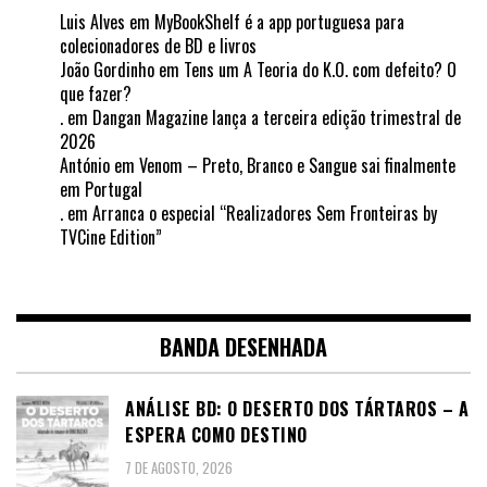
Luis Alves
em
MyBookShelf é a app portuguesa para
colecionadores de BD e livros
João Gordinho
em
Tens um A Teoria do K.O. com defeito? O
que fazer?
.
em
Dangan Magazine lança a terceira edição trimestral de
2026
António
em
Venom – Preto, Branco e Sangue sai finalmente
em Portugal
.
em
Arranca o especial “Realizadores Sem Fronteiras by
TVCine Edition”
BANDA DESENHADA
ANÁLISE BD: O DESERTO DOS TÁRTAROS – A
ESPERA COMO DESTINO
7 DE AGOSTO, 2026