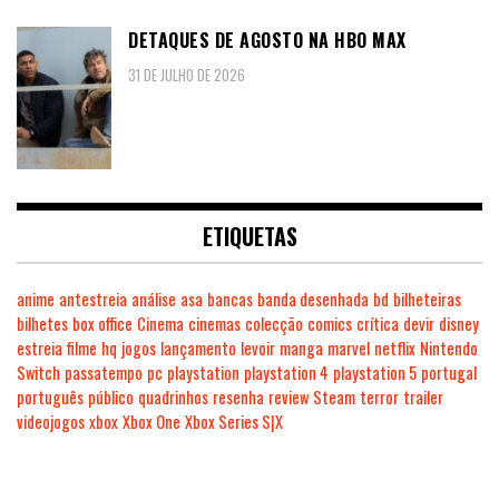
DETAQUES DE AGOSTO NA HBO MAX
31 DE JULHO DE 2026
ETIQUETAS
anime
antestreia
análise
asa
bancas
banda desenhada
bd
bilheteiras
bilhetes
box office
Cinema
cinemas
colecção
comics
crítica
devir
disney
estreia
filme
hq
jogos
lançamento
levoir
manga
marvel
netflix
Nintendo
Switch
passatempo
pc
playstation
playstation 4
playstation 5
portugal
português
público
quadrinhos
resenha
review
Steam
terror
trailer
videojogos
xbox
Xbox One
Xbox Series S|X