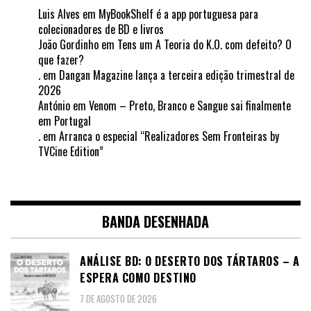
Luis Alves
em
MyBookShelf é a app portuguesa para
colecionadores de BD e livros
João Gordinho
em
Tens um A Teoria do K.O. com defeito? O
que fazer?
.
em
Dangan Magazine lança a terceira edição trimestral de
2026
António
em
Venom – Preto, Branco e Sangue sai finalmente
em Portugal
.
em
Arranca o especial “Realizadores Sem Fronteiras by
TVCine Edition”
BANDA DESENHADA
ANÁLISE BD: O DESERTO DOS TÁRTAROS – A
ESPERA COMO DESTINO
7 DE AGOSTO DE 2026