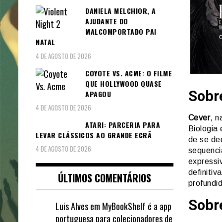
DANIELA MELCHIOR, A
AJUDANTE DO
MALCOMPORTADO PAI
NATAL
4 DE AGOSTO DE 2026
COYOTE VS. ACME: O FILME
QUE HOLLYWOOD QUASE
Sobre
APAGOU
4 DE AGOSTO DE 2026
Cever
, 
ATARI: PARCERIA PARA
Biologia
LEVAR CLÁSSICOS AO GRANDE ECRÃ
de se de
4 DE AGOSTO DE 2026
sequencia
expressi
definitiv
ÚLTIMOS COMENTÁRIOS
profundi
Sobr
Luis Alves
em
MyBookShelf é a app
portuguesa para colecionadores de