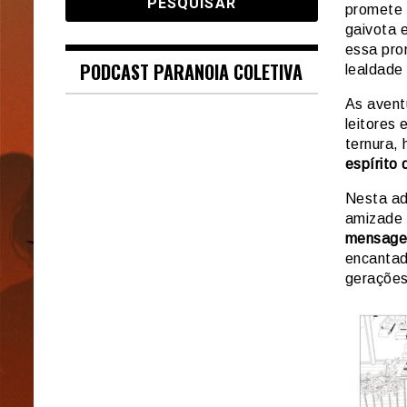
promete 
gaivota 
essa pro
PODCAST PARANOIA COLETIVA
lealdade
As avent
leitores
ternura,
espírito 
Nesta a
amizade 
mensage
encantado
gerações 