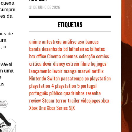
pequena
31 DE JULHO DE 2026
cumprir
tes da
ETIQUETAS
ões de
ura
anime
antestreia
análise
asa
bancas
a
, o
banda desenhada
bd
bilheteiras
bilhetes
box office
Cinema
cinemas
colecção
comics
crítica
devir
disney
estreia
filme
hq
jogos
ovável
lançamento
levoir
manga
marvel
netflix
om uma
e
Nintendo Switch
passatempo
pc
playstation
vas
playstation 4
playstation 5
portugal
português
público
quadrinhos
resenha
review
Steam
terror
trailer
videojogos
xbox
Xbox One
Xbox Series S|X