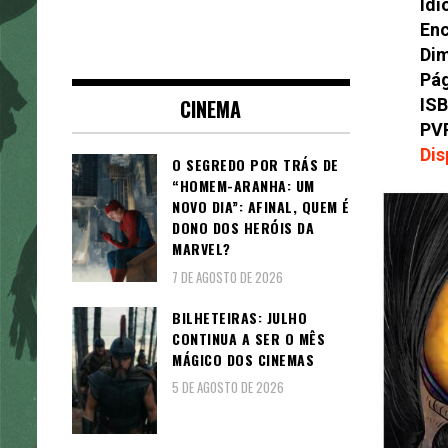
Idi
En
Di
Pág
ISB
CINEMA
PV
Dis
O SEGREDO POR TRÁS DE
“HOMEM-ARANHA: UM
NOVO DIA”: AFINAL, QUEM É
DONO DOS HERÓIS DA
MARVEL?
7 DE AGOSTO DE 2026
BILHETEIRAS: JULHO
CONTINUA A SER O MÊS
MÁGICO DOS CINEMAS
5 DE AGOSTO DE 2026