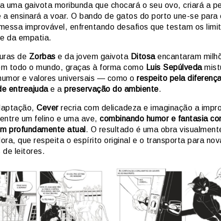
a uma gaivota moribunda que chocará o seu ovo, criará a 
e a ensinará a voar. O bando de gatos do porto une-se para 
messa improvável, enfrentando desafios que testam os limi
 e da empatia.
uras de
Zorbas
e da jovem gaivota
Ditosa
encantaram milh
 em todo o mundo, graças à forma como
Luis Sepúlveda
mist
 humor e valores universais — como o
respeito pela diferenç
de entreajuda
e a
preservação do ambiente
.
daptação,
Cever
recria com delicadeza e imaginação a impr
entre um felino e uma ave,
combinando humor e fantasia c
m profundamente atual
. O resultado é uma obra visualment
ra, que respeita o espírito original e o transporta para no
de leitores.