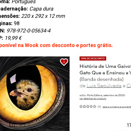
oma:
Português
cadernação:
Capa dura
mensões:
220 x 292 x 12 mm
inas:
98
N:
978-972-0-05634-4
P:
19,99 €
ponível na Wook com desconto e portes grátis.