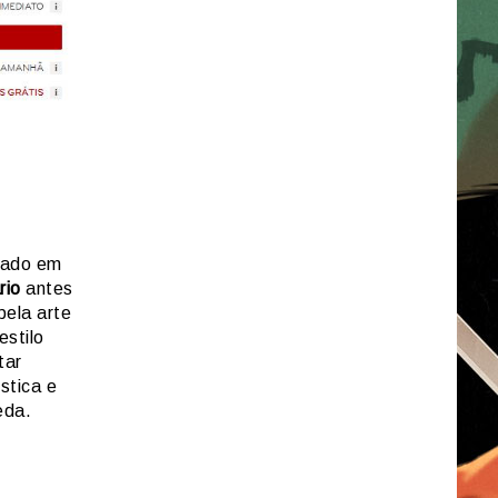
ado em
rio
antes
pela arte
estilo
tar
stica e
eda.