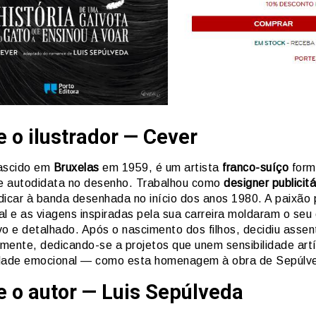
 o ilustrador — Cever
nascido em
Bruxelas
em 1959, é um artista
franco-suíço
form
 e autodidata no desenho. Trabalhou como
designer publicitá
dicar à banda desenhada no início dos anos 1980. A paixão 
l e as viagens inspiradas pela sua carreira moldaram o seu 
vo e detalhado. Após o nascimento dos filhos, decidiu assen
amente, dedicando-se a projetos que unem sensibilidade artí
dade emocional — como esta homenagem à obra de Sepúlv
e o autor — Luis Sepúlveda