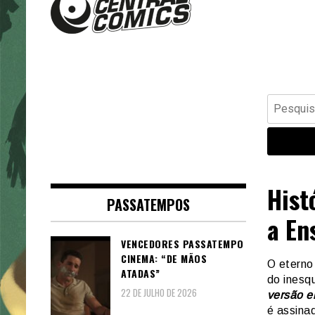
Banda Desenhada, Cinema,
Central Comics
Animação, TV, Videojogos
Pesquisar
por:
Hist
PASSATEMPOS
a En
VENCEDORES PASSATEMPO
CINEMA: “DE MÃOS
O eterno
ATADAS”
do inesqu
22 DE JULHO DE 2026
versão 
é assina