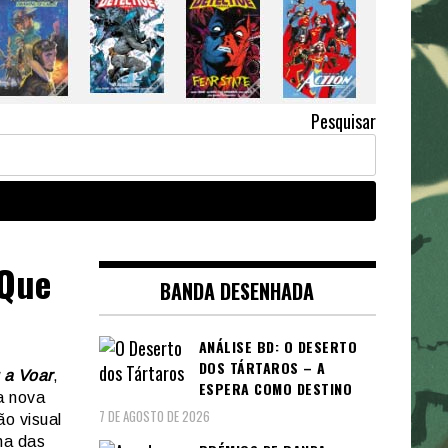
Pesquisar
 Que
BANDA DESENHADA
ANÁLISE BD: O DESERTO
DOS TÁRTAROS – A
 a Voar
,
ESPERA COMO DESTINO
a nova
7 DE AGOSTO DE 2026
ão visual
ma das