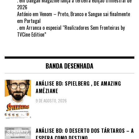
.
em
Dangan Magazine lança a terceira edição trimestral de
2026
António
em
Venom – Preto, Branco e Sangue sai finalmente
em Portugal
.
em
Arranca o especial “Realizadores Sem Fronteiras by
TVCine Edition”
BANDA DESENHADA
ANÁLISE BD: SPIELBERG , DE AMAZING
AMÉZIANE
9 DE AGOSTO, 2026
ANÁLISE BD: O DESERTO DOS TÁRTAROS – A
ESPERA COMO DESTINO