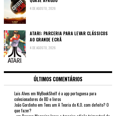
QUASE APAGOU
4 DE AGOSTO, 2026
ATARI: PARCERIA PARA LEVAR CLÁSSICOS
AO GRANDE ECRÃ
4 DE AGOSTO, 2026
ÚLTIMOS COMENTÁRIOS
Luis Alves
em
MyBookShelf é a app portuguesa para
colecionadores de BD e livros
João Gordinho
em
Tens um A Teoria do K.O. com defeito? O
que fazer?