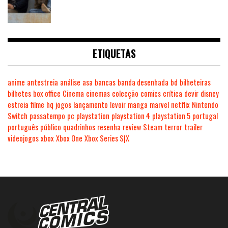
ETIQUETAS
anime
antestreia
análise
asa
bancas
banda desenhada
bd
bilheteiras
bilhetes
box office
Cinema
cinemas
colecção
comics
crítica
devir
disney
estreia
filme
hq
jogos
lançamento
levoir
manga
marvel
netflix
Nintendo
Switch
passatempo
pc
playstation
playstation 4
playstation 5
portugal
português
público
quadrinhos
resenha
review
Steam
terror
trailer
videojogos
xbox
Xbox One
Xbox Series S|X