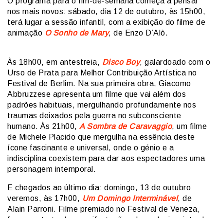
O programa para o fim-de-semana começa a pensar
nos mais novos: sábado, dia 12 de outubro, às 15h00,
terá lugar a sessão infantil, com a exibição do filme de
animação
O Sonho de Mary
, de Enzo D’Alò.
Às 18h00, em antestreia,
Disco Boy
, galardoado com o
Urso de Prata para Melhor Contribuição Artística no
Festival de Berlim. Na sua primeira obra, Giacomo
Abbruzzese apresenta um filme que vai além dos
padrões habituais, mergulhando profundamente nos
traumas deixados pela guerra no subconsciente
humano. Às 21h00,
A Sombra de Caravaggio
, um filme
de Michele Placido que mergulha na essência deste
ícone fascinante e universal, onde o génio e a
indisciplina coexistem para dar aos espectadores uma
personagem intemporal.
E chegados ao último dia: domingo, 13 de outubro
veremos, às 17h00,
Um Domingo Interminável
, de
Alain Parroni. Filme premiado no Festival de Veneza,