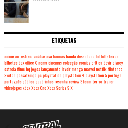
ETIQUETAS
anime
antestreia
análise
asa
bancas
banda desenhada
bd
bilheteiras
bilhetes
box office
Cinema
cinemas
colecção
comics
crítica
devir
disney
estreia
filme
hq
jogos
lançamento
levoir
manga
marvel
netflix
Nintendo
Switch
passatempo
pc
playstation
playstation 4
playstation 5
portugal
português
público
quadrinhos
resenha
review
Steam
terror
trailer
videojogos
xbox
Xbox One
Xbox Series S|X