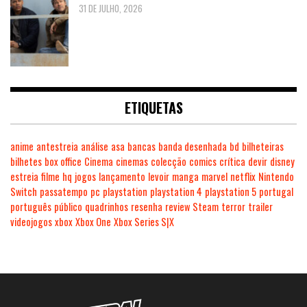
31 DE JULHO, 2026
ETIQUETAS
anime
antestreia
análise
asa
bancas
banda desenhada
bd
bilheteiras
bilhetes
box office
Cinema
cinemas
colecção
comics
crítica
devir
disney
estreia
filme
hq
jogos
lançamento
levoir
manga
marvel
netflix
Nintendo
Switch
passatempo
pc
playstation
playstation 4
playstation 5
portugal
português
público
quadrinhos
resenha
review
Steam
terror
trailer
videojogos
xbox
Xbox One
Xbox Series S|X