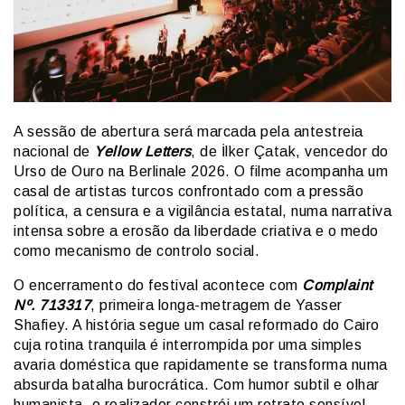
A sessão de abertura será marcada pela antestreia
nacional de
Yellow Letters
, de İlker Çatak, vencedor do
Urso de Ouro na Berlinale 2026. O filme acompanha um
casal de artistas turcos confrontado com a pressão
política, a censura e a vigilância estatal, numa narrativa
intensa sobre a erosão da liberdade criativa e o medo
como mecanismo de controlo social.
O encerramento do festival acontece com
Complaint
Nº. 713317
, primeira longa-metragem de Yasser
Shafiey. A história segue um casal reformado do Cairo
cuja rotina tranquila é interrompida por uma simples
avaria doméstica que rapidamente se transforma numa
absurda batalha burocrática. Com humor subtil e olhar
humanista, o realizador constrói um retrato sensível