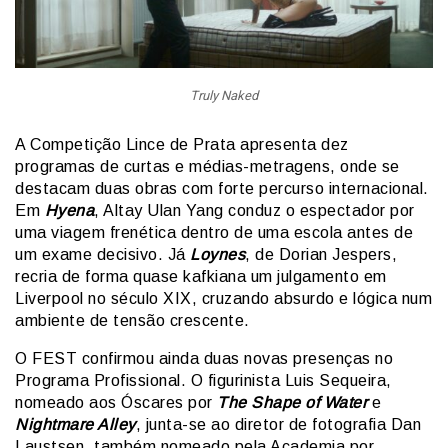
Truly Naked
A Competição Lince de Prata apresenta dez
programas de curtas e médias-metragens, onde se
destacam duas obras com forte percurso internacional.
Em
Hyena
, Altay Ulan Yang conduz o espectador por
uma viagem frenética dentro de uma escola antes de
um exame decisivo. Já
Loynes
, de Dorian Jespers,
recria de forma quase kafkiana um julgamento em
Liverpool no século XIX, cruzando absurdo e lógica num
ambiente de tensão crescente.
O FEST confirmou ainda duas novas presenças no
Programa Profissional. O figurinista Luis Sequeira,
nomeado aos Óscares por
The Shape of Water
e
Nightmare Alley
, junta-se ao diretor de fotografia Dan
Laustsen, também nomeado pela Academia por