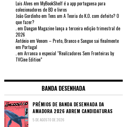
Luis Alves
em
MyBookShelf é a app portuguesa para
colecionadores de BD e livros
João Gordinho
em
Tens um A Teoria do K.O. com defeito? O
que fazer?
.
em
Dangan Magazine lança a terceira edição trimestral de
2026
António
em
Venom – Preto, Branco e Sangue sai finalmente
em Portugal
.
em
Arranca o especial “Realizadores Sem Fronteiras by
TVCine Edition”
BANDA DESENHADA
PRÉMIOS DE BANDA DESENHADA DA
AMADORA 2026 ABREM CANDIDATURAS
5 DE AGOSTO DE 2026