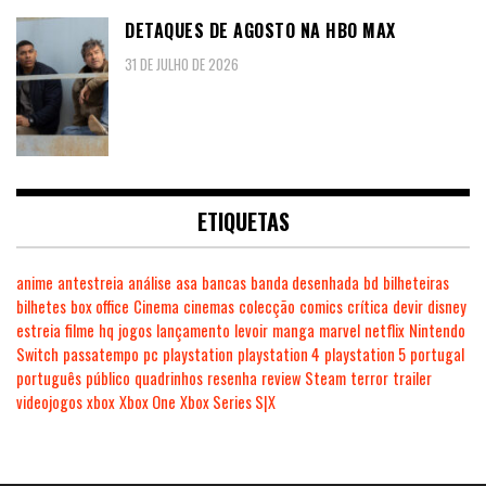
DETAQUES DE AGOSTO NA HBO MAX
31 DE JULHO DE 2026
ETIQUETAS
anime
antestreia
análise
asa
bancas
banda desenhada
bd
bilheteiras
bilhetes
box office
Cinema
cinemas
colecção
comics
crítica
devir
disney
estreia
filme
hq
jogos
lançamento
levoir
manga
marvel
netflix
Nintendo
Switch
passatempo
pc
playstation
playstation 4
playstation 5
portugal
português
público
quadrinhos
resenha
review
Steam
terror
trailer
videojogos
xbox
Xbox One
Xbox Series S|X