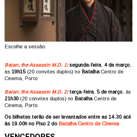
Escolhe a sessão:
Baian, the Assassin M.D. 1
:
segunda-feira
,
4 de março
,
às
19h15
(20 convites duplos) no
Batalha
Centro de
Cinema, Porto
Baian, the Assassin M.D. 2
:
terça-feira
,
5 de março
, às
21h30
(20 convites duplos) no
Batalha
Centro de
Cinema, Porto
Os bilhetes terão de ser levantados entre as 14.30 até
às 19.00h no Piso 2 do
Batalha Centro de Cinema
VENCEDORES