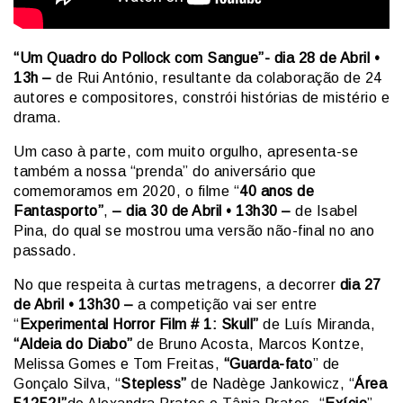
“Um Quadro do Pollock com Sangue”- dia 28 de Abril •
13h –
de Rui António, resultante da colaboração de 24
autores e compositores, constrói histórias de mistério e
drama.
Um caso à parte, com muito orgulho, apresenta-se
também a nossa “prenda” do aniversário que
comemoramos em 2020, o filme “
40 anos de
Fantasporto”
,
– dia 30 de Abril • 13h30 –
de Isabel
Pina, do qual se mostrou uma versão não-final no ano
passado.
No que respeita à curtas metragens, a decorrer
dia 27
de Abril • 13h30 –
a competição vai ser entre
“
Experimental Horror Film # 1: Skull”
de Luís Miranda,
“Aldeia do Diabo”
de Bruno Acosta, Marcos Kontze,
Melissa Gomes e Tom Freitas,
“Guarda-fato
” de
Gonçalo Silva, “
Stepless”
de Nadège Jankowicz, “
Área