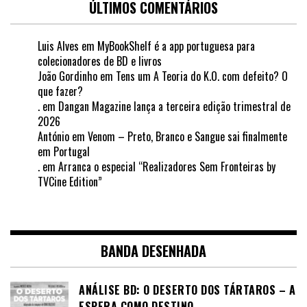
ÚLTIMOS COMENTÁRIOS
Luis Alves
em
MyBookShelf é a app portuguesa para
colecionadores de BD e livros
João Gordinho
em
Tens um A Teoria do K.O. com defeito? O
que fazer?
.
em
Dangan Magazine lança a terceira edição trimestral de
2026
António
em
Venom – Preto, Branco e Sangue sai finalmente
em Portugal
.
em
Arranca o especial “Realizadores Sem Fronteiras by
TVCine Edition”
BANDA DESENHADA
ANÁLISE BD: O DESERTO DOS TÁRTAROS – A
ESPERA COMO DESTINO