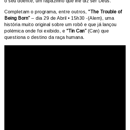
o seu doente, um rapazinho que lhe diz ser Deus.
Completam o programa, entre outros,
“The Trouble of
Being Born”
– dia 29 de Abril • 15h30 -(Alem), uma
história muito original sobre um robô e que já lançou
polémica onde foi exibido, e
“Tin Can”
(Can) que
questiona o destino da raça humana.