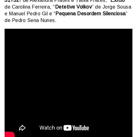
51?52!”
de Alexandra Prates e Tânia Prates, “
Exício
”
de Carolina Ferreira, “
Detetive Volkov
” de Jorge Sousa
e Manuel Pedro Gil e “
Pequena Desordem
Silenciosa
”
de Pedro Sena Nunes.