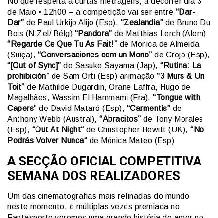
No que respeita à curtas metragens, a decorrer dia 3
de Maio • 12h00 – a competição vai ser entre
“Dar-
Dar”
de Paul Urkijo Alijo (Esp),
“Zealandia”
de Bruno Du
Bois (N.Zel/ Bélg)
“Pandora”
de Matthias Lerch (Alem)
“Regarde Ce Que Tu As Fait!”
de Monica de Almeida
(Suiça),
“Conversaciones com un Mono”
de Grojo (Esp),
“[Out of Sync]”
de Sasuke Sayama (Jap),
“Rutina: La
prohibición”
de Sam Orti (Esp) animação
“3 Murs & Un
Toit”
de Mathilde Dugardin, Orane Laffra, Hugo de
Magalhães, Wassim El Hammami (Fra),
“Tongue with
Capers”
de David Mataró (Esp),
“Carmentis”
de
Anthony Webb (Austral),
“Abracitos”
de Tony Morales
(Esp),
“Out At Night“
de Christopher Hewitt (UK),
“No
Podrás Volver Nunca“
de Mónica Mateo (Esp)
A SECÇÃO OFICIAL COMPETITIVA
SEMANA DOS REALIZADORES
Um das cinematografias mais refinadas do mundo
neste momento, e múltiplas vezes premiada no
Fantasporto veremos uma grande história de amor no