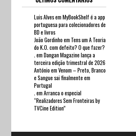
Luis Alves
em
MyBookShelf é a app
portuguesa para colecionadores de
BD e livros
João Gordinho
em
Tens um A Teoria
do K.O. com defeito? O que fazer?
.
em
Dangan Magazine lança a
terceira edição trimestral de 2026
António
em
Venom – Preto, Branco
e Sangue sai finalmente em
Portugal
.
em
Arranca o especial
“Realizadores Sem Fronteiras by
TVCine Edition”