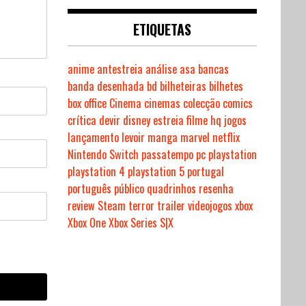
ETIQUETAS
anime
antestreia
análise
asa
bancas
banda desenhada
bd
bilheteiras
bilhetes
box office
Cinema
cinemas
colecção
comics
crítica
devir
disney
estreia
filme
hq
jogos
lançamento
levoir
manga
marvel
netflix
Nintendo Switch
passatempo
pc
playstation
playstation 4
playstation 5
portugal
português
público
quadrinhos
resenha
review
Steam
terror
trailer
videojogos
xbox
Xbox One
Xbox Series S|X