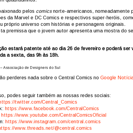
paixonado pelos
comics
norte-americanos, nomeadamente 
ões da M
arvel e DC Comics e respectivos super-heróis, com
eu próprio universo com histórias e personagens originais.
ta premissa que o jovem autor apresenta uma mostra do s
ão estará patente até ao dia 26 de fevereiro e poderá ser 
da a sexta, das 9h às 18h.
– Associação de Designers do Sul
ão perderes nada sobre o Central Comics no
Google Notíci
so, podes seguir também as nossas redes sociais:
https://twitter.com/Central_Comics
k:
https://www.facebook.com/CentralComics
:
https://www.youtube.com/CentralComicsOficial
am:
https://www.instagram.com/central.comics
https://www.threads.net/@central.comics