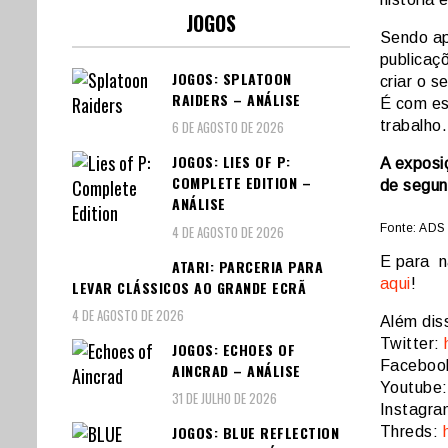
JOGOS
Sendo a
publicaç
JOGOS: SPLATOON
criar o s
RAIDERS – ANÁLISE
É com es
trabalho.
6 DE AGOSTO DE 2026
JOGOS: LIES OF P:
A exposiç
COMPLETE EDITION –
de segun
ANÁLISE
Fonte:
ADS 
4 DE AGOSTO DE 2026
E para n
ATARI: PARCERIA PARA
aqui
!
LEVAR CLÁSSICOS AO GRANDE ECRÃ
4 DE AGOSTO DE 2026
Além dis
Twitter:
JOGOS: ECHOES OF
Faceboo
AINCRAD – ANÁLISE
Youtube
31 DE JULHO DE 2026
Instagr
JOGOS: BLUE REFLECTION
Threds: