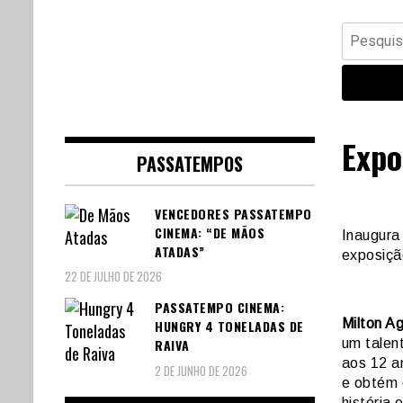
Banda Desenhada, Cinema,
Central Comics
Pesquisar
Animação, TV, Videojogos
por:
Expo
PASSATEMPOS
VENCEDORES PASSATEMPO
CINEMA: “DE MÃOS
Inaugura
ATADAS”
exposiçã
22 DE JULHO DE 2026
PASSATEMPO CINEMA:
Milton Ag
HUNGRY 4 TONELADAS DE
um talen
RAIVA
aos 12 a
2 DE JUNHO DE 2026
e obtém 
história