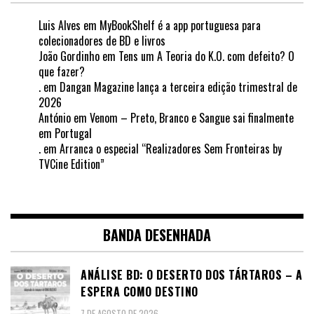
Luis Alves
em
MyBookShelf é a app portuguesa para
colecionadores de BD e livros
João Gordinho
em
Tens um A Teoria do K.O. com defeito? O
que fazer?
.
em
Dangan Magazine lança a terceira edição trimestral de
2026
António
em
Venom – Preto, Branco e Sangue sai finalmente
em Portugal
.
em
Arranca o especial “Realizadores Sem Fronteiras by
TVCine Edition”
BANDA DESENHADA
ANÁLISE BD: O DESERTO DOS TÁRTAROS – A
ESPERA COMO DESTINO
7 DE AGOSTO DE 2026