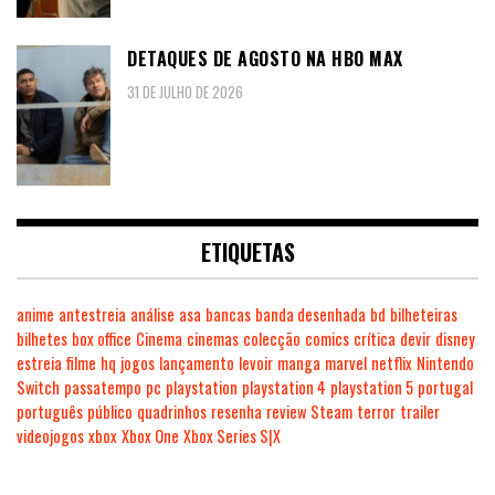
DETAQUES DE AGOSTO NA HBO MAX
31 DE JULHO DE 2026
ETIQUETAS
anime
antestreia
análise
asa
bancas
banda desenhada
bd
bilheteiras
bilhetes
box office
Cinema
cinemas
colecção
comics
crítica
devir
disney
estreia
filme
hq
jogos
lançamento
levoir
manga
marvel
netflix
Nintendo
Switch
passatempo
pc
playstation
playstation 4
playstation 5
portugal
português
público
quadrinhos
resenha
review
Steam
terror
trailer
videojogos
xbox
Xbox One
Xbox Series S|X