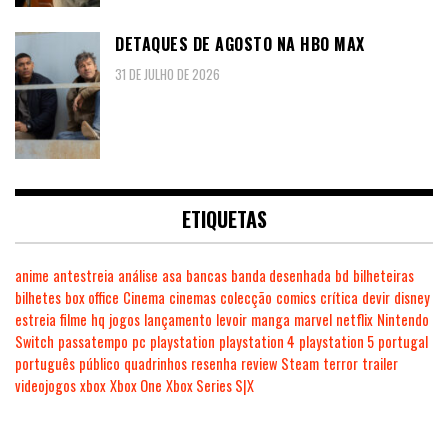
DETAQUES DE AGOSTO NA HBO MAX
31 DE JULHO DE 2026
ETIQUETAS
anime
antestreia
análise
asa
bancas
banda desenhada
bd
bilheteiras
bilhetes
box office
Cinema
cinemas
colecção
comics
crítica
devir
disney
estreia
filme
hq
jogos
lançamento
levoir
manga
marvel
netflix
Nintendo
Switch
passatempo
pc
playstation
playstation 4
playstation 5
portugal
português
público
quadrinhos
resenha
review
Steam
terror
trailer
videojogos
xbox
Xbox One
Xbox Series S|X