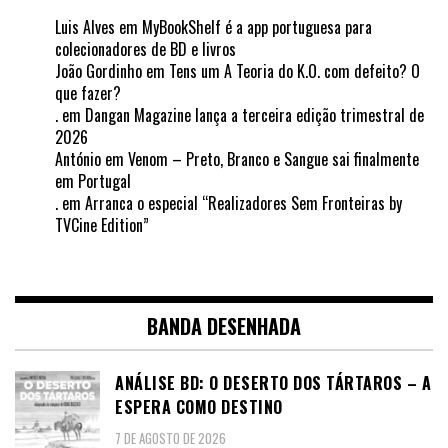
Luis Alves
em
MyBookShelf é a app portuguesa para
colecionadores de BD e livros
João Gordinho
em
Tens um A Teoria do K.O. com defeito? O
que fazer?
.
em
Dangan Magazine lança a terceira edição trimestral de
2026
António
em
Venom – Preto, Branco e Sangue sai finalmente
em Portugal
.
em
Arranca o especial “Realizadores Sem Fronteiras by
TVCine Edition”
BANDA DESENHADA
ANÁLISE BD: O DESERTO DOS TÁRTAROS – A
ESPERA COMO DESTINO
7 DE AGOSTO DE 2026