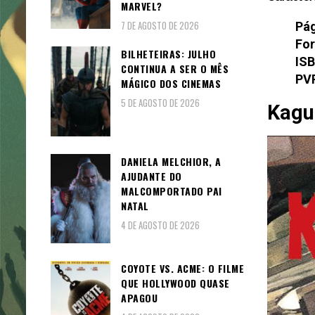
MARVEL?
7 DE AGOSTO DE 2026
Pág
Fo
BILHETEIRAS: JULHO
ISB
CONTINUA A SER O MÊS
PV
MÁGICO DOS CINEMAS
5 DE AGOSTO DE 2026
Kagu
DANIELA MELCHIOR, A
AJUDANTE DO
MALCOMPORTADO PAI
NATAL
4 DE AGOSTO DE 2026
COYOTE VS. ACME: O FILME
QUE HOLLYWOOD QUASE
APAGOU