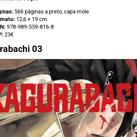
inas:
566 páginas a preto, capa mole
rmato:
12,6 × 19 cm
N:
978-989-559-816-8
P:
23€
rabachi 03