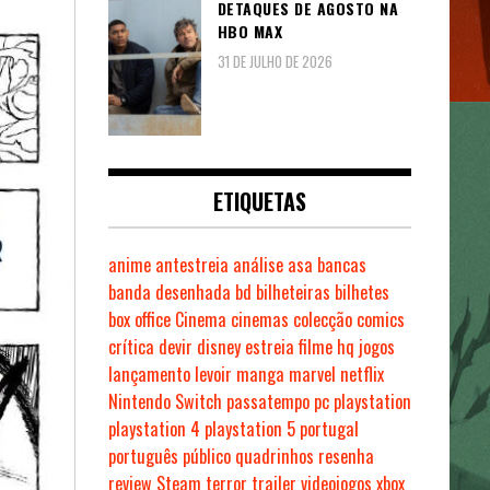
DETAQUES DE AGOSTO NA
HBO MAX
31 DE JULHO DE 2026
ETIQUETAS
anime
antestreia
análise
asa
bancas
banda desenhada
bd
bilheteiras
bilhetes
box office
Cinema
cinemas
colecção
comics
crítica
devir
disney
estreia
filme
hq
jogos
lançamento
levoir
manga
marvel
netflix
Nintendo Switch
passatempo
pc
playstation
playstation 4
playstation 5
portugal
português
público
quadrinhos
resenha
review
Steam
terror
trailer
videojogos
xbox