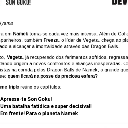
riyama
ura em
Namek
torna-se cada vez mais intensa. Além de Goh
mpanheiros, também
Freeza
, o líder de Vegeta, chega ao pl
ado a alcançar a imortalidade através das Dragon Balls.
to,
Vegeta
, já recuperado dos ferimentos sofridos, regress
, dando origem a novos confrontos e alianças inesperadas. C
istas na corrida pelas Dragon Balls de Namek, a grande qu
se:
quem ficará na posse da preciosa esfera?
ume triplo
reúne os capítulos:
 Apressa-te Son Goku!
 Uma batalha fatídica e super decisiva!!
 Em frente! Para o planeta Namek