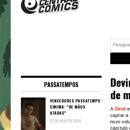
Banda Desenhada, Cinema,
Central Comics
Animação, TV, Videojogos
Pesquisar
por:
Devi
PASSATEMPOS
de 
VENCEDORES PASSATEMPO
CINEMA: “DE MÃOS
A
Devir
i
ATADAS”
captar a
22 DE JULHO DE 2026
novo vo
capítulo 