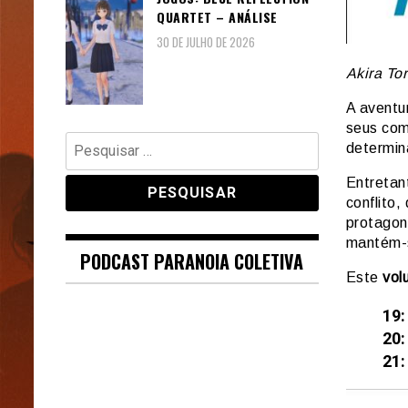
QUARTET – ANÁLISE
30 DE JULHO DE 2026
Akira To
A avent
seus co
Pesquisar
determin
por:
Entretan
conflito
protagon
mantém-
PODCAST PARANOIA COLETIVA
Este
vol
19:
20:
21: