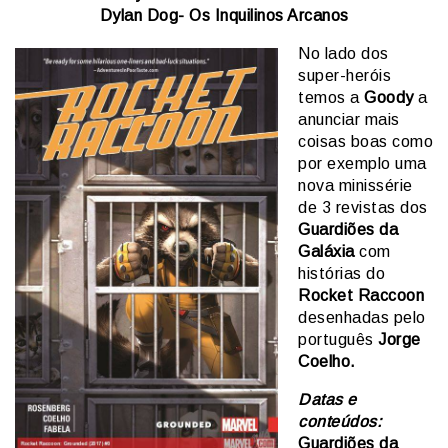
Dylan Dog- Os Inquilinos Arcanos
No lado dos
super-heróis
temos a
Goody
a
anunciar mais
coisas boas como
por exemplo uma
nova minissérie
de 3 revistas dos
Guardiões da
Galáxia
com
histórias do
Rocket Raccoon
desenhadas pelo
português
Jorge
Coelho.
Datas e
conteúdos:
Guardiões da