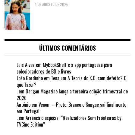
4 DE AGOSTO DE 2026
ÚLTIMOS COMENTÁRIOS
Luis Alves
em
MyBookShelf é a app portuguesa para
colecionadores de BD e livros
João Gordinho
em
Tens um A Teoria do K.O. com defeito? O
que fazer?
.
em
Dangan Magazine lança a terceira edição trimestral de
2026
António
em
Venom – Preto, Branco e Sangue sai finalmente
em Portugal
.
em
Arranca o especial “Realizadores Sem Fronteiras by
TVCine Edition”