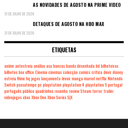
AS NOVIDADES DE AGOSTO NA PRIME VIDEO
31 DE JULHO DE 2026
DETAQUES DE AGOSTO NA HBO MAX
31 DE JULHO DE 2026
ETIQUETAS
anime
antestreia
análise
asa
bancas
banda desenhada
bd
bilheteiras
bilhetes
box office
Cinema
cinemas
colecção
comics
crítica
devir
disney
estreia
filme
hq
jogos
lançamento
levoir
manga
marvel
netflix
Nintendo
Switch
passatempo
pc
playstation
playstation 4
playstation 5
portugal
português
público
quadrinhos
resenha
review
Steam
terror
trailer
videojogos
xbox
Xbox One
Xbox Series S|X