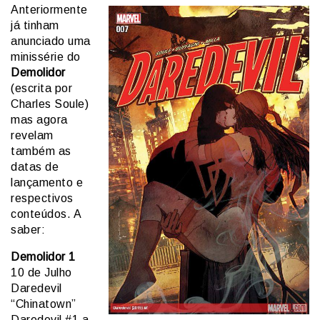
Anteriormente
já tinham
anunciado uma
minissérie do
Demolidor
(escrita por
Charles Soule)
mas agora
revelam
também as
datas de
lançamento e
respectivos
conteúdos. A
saber:
Demolidor 1
10 de Julho
Daredevil
“Chinatown”
Daredevil #1 a