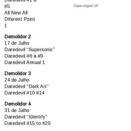
Capa origial US
#5
All New All
Diferent Point
1
Demolidor 2
17 de Julho
Daredevil “Supersonic”
Daredevil #6 a #9
Daredevil Annual 1
Demolidor 3
24 de Julho
Daredevil “Dark Art”
Daredevil #10 #14
Demolidor 4
31 de Julho
Daredevil “Identify”
Daredevil #15 to #20