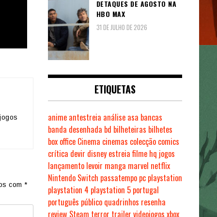
DETAQUES DE AGOSTO NA
HBO MAX
31 DE JULHO DE 2026
ETIQUETAS
s
anime
antestreia
análise
asa
bancas
jogos
banda desenhada
bd
bilheteiras
bilhetes
box office
Cinema
cinemas
colecção
comics
crítica
devir
disney
estreia
filme
hq
jogos
lançamento
levoir
manga
marvel
netflix
Nintendo Switch
passatempo
pc
playstation
dos com
*
playstation 4
playstation 5
portugal
português
público
quadrinhos
resenha
review
Steam
terror
trailer
videojogos
xbox