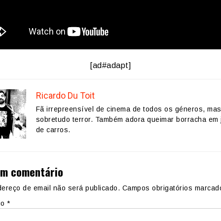
[ad#adapt]
Ricardo Du Toit
Fã irrepreensível de cinema de todos os géneros, ma
sobretudo terror. Também adora queimar borracha em 
de carros.
um comentário
ereço de email não será publicado.
Campos obrigatórios marca
io
*