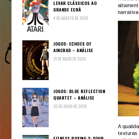
LEVAR CLÁSSICOS AO
altament
GRANDE ECRÃ
narrativa
4 DE AGOSTO DE 2026
JOGOS: ECHOES OF
AINCRAD – ANÁLISE
31 DE JULHO DE 2026
JOGOS: BLUE REFLECTION
QUARTET – ANÁLISE
30 DE JULHO DE 2026
A qualid
texturas
FITNESS BOXING 3: YOUR