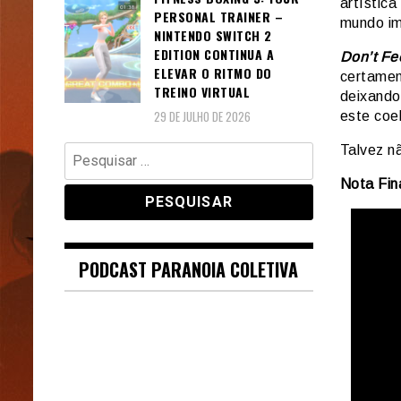
artística
PERSONAL TRAINER –
mundo im
NINTENDO SWITCH 2
EDITION CONTINUA A
Don’t Fe
ELEVAR O RITMO DO
certament
TREINO VIRTUAL
deixando
29 DE JULHO DE 2026
este coe
Pesquisar
Talvez n
por:
Nota Fina
PODCAST PARANOIA COLETIVA