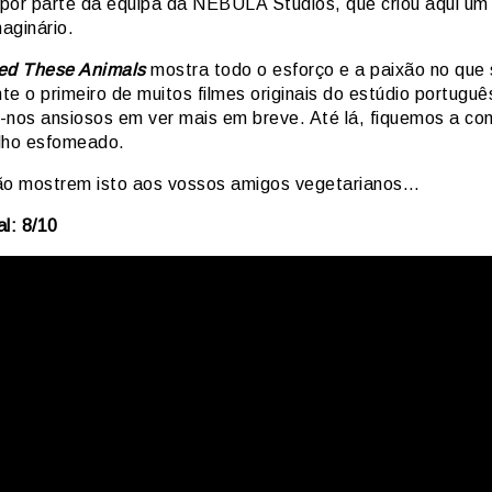
 por parte da equipa da NEBULA Studios, que criou aqui um 
aginário.
ed These Animals
mostra todo o esforço e a paixão no que 
e o primeiro de muitos filmes originais do estúdio portuguê
-nos ansiosos em ver mais em breve. Até lá, fiquemos a co
lho esfomeado.
ão mostrem isto aos vossos amigos vegetarianos…
l: 8/10