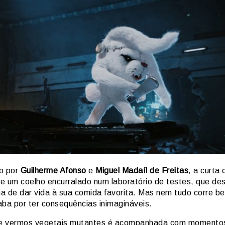
o por
Guilherme Afonso
e
Miguel Madaíl de Freitas
, a curta 
 de um coelho encurralado num laboratório de testes, que de
a de dar vida à sua comida favorita. Mas nem tudo corre be
aba por ter consequências inimagináveis.
de vermos vegetais mutantes é acompanhada com momento