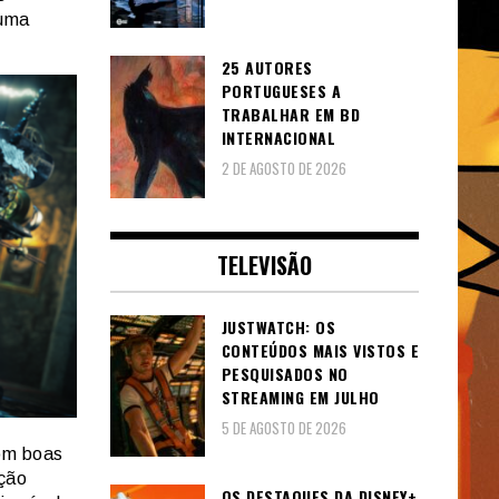
 uma
25 AUTORES
PORTUGUESES A
TRABALHAR EM BD
INTERNACIONAL
2 DE AGOSTO DE 2026
TELEVISÃO
JUSTWATCH: OS
CONTEÚDOS MAIS VISTOS E
PESQUISADOS NO
STREAMING EM JULHO
5 DE AGOSTO DE 2026
com boas
cção
OS DESTAQUES DA DISNEY+