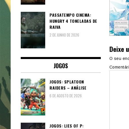
PASSATEMPO CINEMA:
HUNGRY 4 TONELADAS DE
RAIVA
2 DE JUNHO DE 2026
Deixe 
O seu end
JOGOS
Comentár
JOGOS: SPLATOON
RAIDERS – ANÁLISE
6 DE AGOSTO DE 2026
JOGOS: LIES OF P: