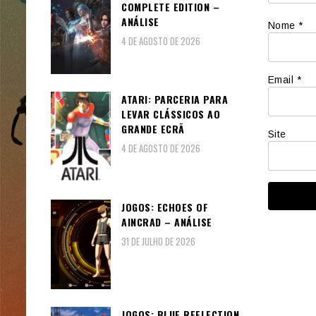
COMPLETE EDITION –
ANÁLISE
Nome
*
4 DE AGOSTO DE 2026
Email
*
ATARI: PARCERIA PARA
LEVAR CLÁSSICOS AO
GRANDE ECRÃ
Site
4 DE AGOSTO DE 2026
JOGOS: ECHOES OF
AINCRAD – ANÁLISE
31 DE JULHO DE 2026
JOGOS: BLUE REFLECTION