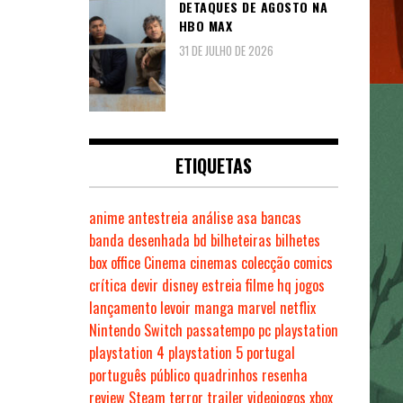
DETAQUES DE AGOSTO NA
HBO MAX
31 DE JULHO DE 2026
ETIQUETAS
anime
antestreia
análise
asa
bancas
banda desenhada
bd
bilheteiras
bilhetes
box office
Cinema
cinemas
colecção
comics
crítica
devir
disney
estreia
filme
hq
jogos
lançamento
levoir
manga
marvel
netflix
Nintendo Switch
passatempo
pc
playstation
playstation 4
playstation 5
portugal
português
público
quadrinhos
resenha
review
Steam
terror
trailer
videojogos
xbox