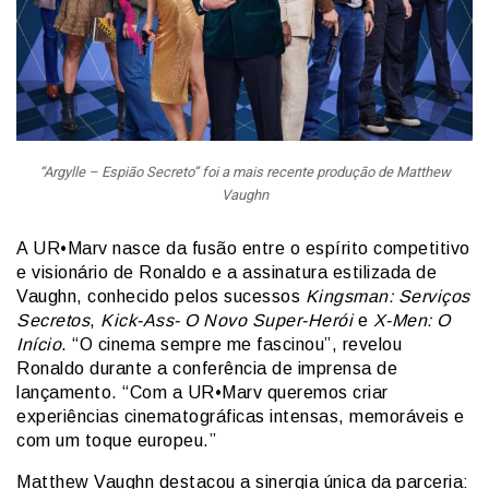
“Argylle – Espião Secreto” foi a mais recente produção de Matthew
Vaughn
A UR•Marv nasce da fusão entre o espírito competitivo
e visionário de Ronaldo e a assinatura estilizada de
Vaughn, conhecido pelos sucessos
Kingsman: Serviços
Secretos
,
Kick-Ass- O Novo Super-Herói
e
X-Men: O
Início
. “O cinema sempre me fascinou”, revelou
Ronaldo durante a conferência de imprensa de
lançamento. “Com a UR•Marv queremos criar
experiências cinematográficas intensas, memoráveis e
com um toque europeu.”
Matthew Vaughn destacou a sinergia única da parceria: