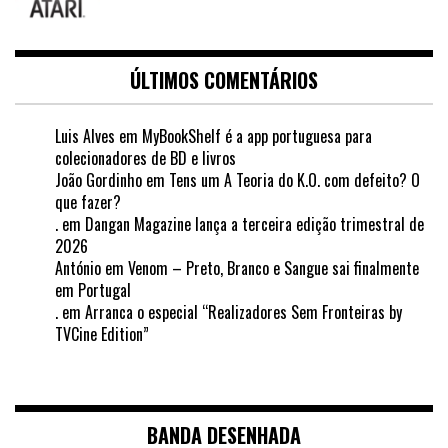
ÚLTIMOS COMENTÁRIOS
Luis Alves
em
MyBookShelf é a app portuguesa para
colecionadores de BD e livros
João Gordinho
em
Tens um A Teoria do K.O. com defeito? O
que fazer?
.
em
Dangan Magazine lança a terceira edição trimestral de
2026
António
em
Venom – Preto, Branco e Sangue sai finalmente
em Portugal
.
em
Arranca o especial “Realizadores Sem Fronteiras by
TVCine Edition”
BANDA DESENHADA