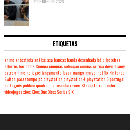
31 DE JULHO DE 2026
ETIQUETAS
anime
antestreia
análise
asa
bancas
banda desenhada
bd
bilheteiras
bilhetes
box office
Cinema
cinemas
colecção
comics
crítica
devir
disney
estreia
filme
hq
jogos
lançamento
levoir
manga
marvel
netflix
Nintendo
Switch
passatempo
pc
playstation
playstation 4
playstation 5
portugal
português
público
quadrinhos
resenha
review
Steam
terror
trailer
videojogos
xbox
Xbox One
Xbox Series S|X