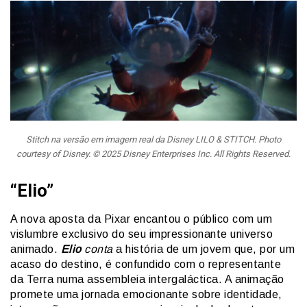
Stitch na versão em imagem real da Disney LILO & STITCH. Photo
courtesy of Disney. © 2025 Disney Enterprises Inc. All Rights Reserved.
“Elio”
A nova aposta da Pixar encantou o público com um
vislumbre exclusivo do seu impressionante universo
animado.
Elio
conta
a história de um jovem que, por um
acaso do destino, é confundido com o representante
da Terra numa assembleia intergaláctica. A animação
promete uma jornada emocionante sobre identidade,