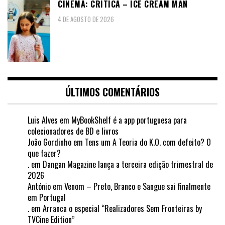
CINEMA: CRÍTICA – ICE CREAM MAN
4 DE AGOSTO DE 2026
ÚLTIMOS COMENTÁRIOS
Luis Alves
em
MyBookShelf é a app portuguesa para
colecionadores de BD e livros
João Gordinho
em
Tens um A Teoria do K.O. com defeito? O
que fazer?
.
em
Dangan Magazine lança a terceira edição trimestral de
2026
António
em
Venom – Preto, Branco e Sangue sai finalmente
em Portugal
.
em
Arranca o especial “Realizadores Sem Fronteiras by
TVCine Edition”