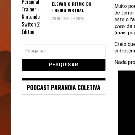
ELEVAR O RITMO DO
Muito pou
TREINO VIRTUAL
de terro
29 DE JULHO DE 2026
este o f
crew
de 
(mais pop
Creio que
Pesquisar
entretém
por:
Nada prob
PODCAST PARANOIA COLETIVA