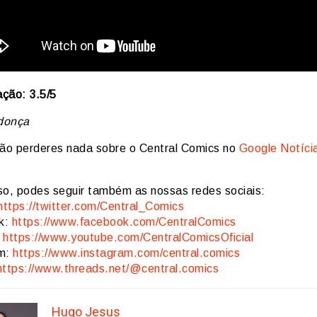
ação: 3.5/5
donça
ão perderes nada sobre o Central Comics no
Google Notíci
so, podes seguir também as nossas redes sociais:
https://twitter.com/Central_Comics
k:
https://www.facebook.com/CentralComics
:
https://www.youtube.com/CentralComicsOficial
am:
https://www.instagram.com/central.comics
https://www.threads.net/@central.comics
Hugo Jesus