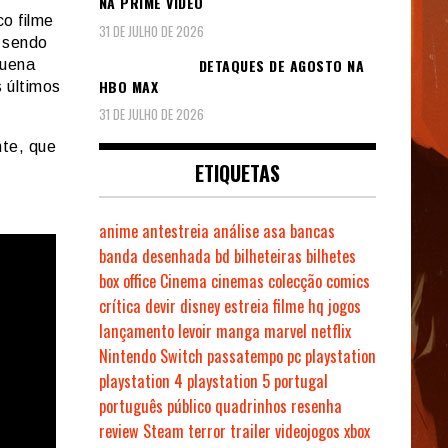
NA PRIME VIDEO
co filme
31 DE JULHO DE 2026
, sendo
DETAQUES DE AGOSTO NA
quena
HBO MAX
 últimos
31 DE JULHO DE 2026
te, que
ETIQUETAS
anime
antestreia
análise
asa
bancas
banda desenhada
bd
bilheteiras
bilhetes
box office
Cinema
cinemas
colecção
comics
crítica
devir
disney
estreia
filme
hq
jogos
lançamento
levoir
manga
marvel
netflix
Nintendo Switch
passatempo
pc
playstation
playstation 4
playstation 5
portugal
português
público
quadrinhos
resenha
review
Steam
terror
trailer
videojogos
xbox