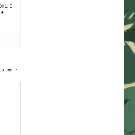
001. É
 e
dos com
*