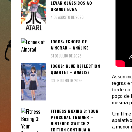
LEVAR CLÁSSICOS AO
GRANDE ECRÃ
4 DE AGOSTO DE 2026
JOGOS: ECHOES OF
AINCRAD – ANÁLISE
31 DE JULHO DE 2026
JOGOS: BLUE REFLECTION
QUARTET – ANÁLISE
Assumind
30 DE JULHO DE 2026
regras e
tarde no
poço de 
mesma p
FITNESS BOXING 3: YOUR
Um filme
PERSONAL TRAINER –
apelativ
NINTENDO SWITCH 2
a menor i
EDITION CONTINUA A