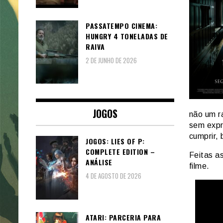
PASSATEMPO CINEMA:
HUNGRY 4 TONELADAS DE
RAIVA
2 DE JUNHO DE 2026
JOGOS
não um r
sem expr
cumprir,
JOGOS: LIES OF P:
COMPLETE EDITION –
Feitas a
ANÁLISE
filme.
4 DE AGOSTO DE 2026
ATARI: PARCERIA PARA