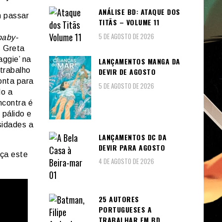
ANÁLISE BD: ATAQUE DOS
 passar
TITÃS – VOLUME 11
5 DE AGOSTO DE 2026
baby-
. Greta
ggie’ na
LANÇAMENTOS MANGA DA
 trabalho
DEVIR DE AGOSTO
onta para
5 DE AGOSTO DE 2026
do a
ncontra é
pálido e
sidades a
LANÇAMENTOS DC DA
DEVIR PARA AGOSTO
ça este
4 DE AGOSTO DE 2026
25 AUTORES
PORTUGUESES A
TRABALHAR EM BD