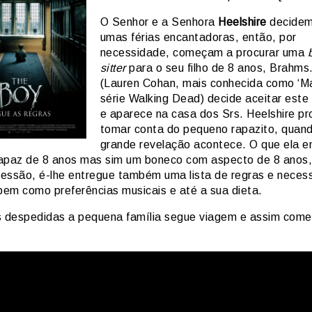
O Senhor e a Senhora
Heelshire
decidem
umas férias encantadoras, então, por
necessidade, começam a procurar uma
sitter
para o seu filho de 8 anos, Brahms
(Lauren Cohan, mais conhecida como ‘Ma
série Walking Dead) decide aceitar este
e aparece na casa dos Srs. Heelshire pr
tomar conta do pequeno rapazito, quan
grande revelação acontece. O que ela e
apaz de 8 anos mas sim um boneco com aspecto de 8 anos, 
essão, é-lhe entregue também uma lista de regras e neces
 bem como preferências musicais e até a sua dieta.
s despedidas a pequena família segue viagem e assim come