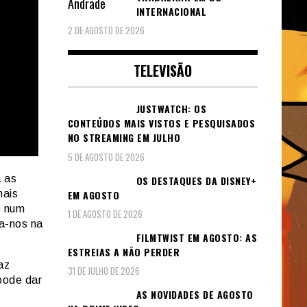
INTERNACIONAL
2 DE AGOSTO DE 2026
TELEVISÃO
JUSTWATCH: OS
CONTEÚDOS MAIS VISTOS E PESQUISADOS
NO STREAMING EM JULHO
5 DE AGOSTO DE 2026
 as
OS DESTAQUES DA DISNEY+
EM AGOSTO
mais
e num
1 DE AGOSTO DE 2026
xa-nos na
FILMTWIST EM AGOSTO: AS
ESTREIAS A NÃO PERDER
az
31 DE JULHO DE 2026
pode dar
AS NOVIDADES DE AGOSTO