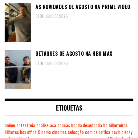
AS NOVIDADES DE AGOSTO NA PRIME VIDEO
31 DE JULHO DE 2026
DETAQUES DE AGOSTO NA HBO MAX
31 DE JULHO DE 2026
ETIQUETAS
anime
antestreia
análise
asa
bancas
banda desenhada
bd
bilheteiras
bilhetes
box office
Cinema
cinemas
colecção
comics
crítica
devir
disney