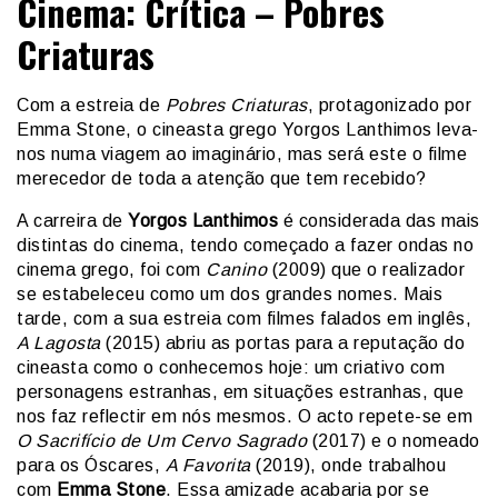
Cinema: Crítica – Pobres
Criaturas
Com a estreia de
Pobres Criaturas
, protagonizado por
Emma Stone, o cineasta grego Yorgos Lanthimos leva-
nos numa viagem ao imaginário, mas será este o filme
merecedor de toda a atenção que tem recebido?
A carreira de
Yorgos Lanthimos
é considerada das mais
distintas do cinema, tendo começado a fazer ondas no
cinema grego, foi com
Canino
(2009) que o realizador
se estabeleceu como um dos grandes nomes. Mais
tarde, com a sua estreia com filmes falados em inglês,
A Lagosta
(2015) abriu as portas para a reputação do
cineasta como o conhecemos hoje: um criativo com
personagens estranhas, em situações estranhas, que
nos faz reflectir em nós mesmos. O acto repete-se em
O Sacrifício de Um Cervo Sagrado
(2017) e o nomeado
para os Óscares,
A Favorita
(2019), onde trabalhou
com
Emma Stone
. Essa amizade acabaria por se