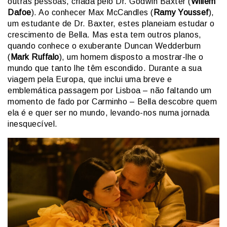
outras pessoas, criada pelo Dr. Godwin Baxter (
Willem
Dafoe
). Ao conhecer Max McCandles (
Ramy Youssef
),
um estudante de Dr. Baxter, estes planeiam estudar o
crescimento de Bella. Mas esta tem outros planos,
quando conhece o exuberante Duncan Wedderburn
(
Mark Ruffalo
), um homem disposto a mostrar-lhe o
mundo que tanto lhe têm escondido. Durante a sua
viagem pela Europa, que inclui uma breve e
emblemática passagem por Lisboa – não faltando um
momento de fado por Carminho – Bella descobre quem
ela é e quer ser no mundo, levando-nos numa jornada
inesquecível.