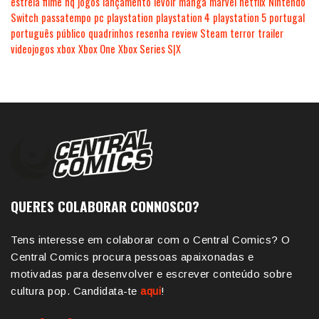
estreia
filme
hq
jogos
lançamento
levoir
manga
marvel
netflix
Nintendo
Switch
passatempo
pc
playstation
playstation 4
playstation 5
portugal
português
público
quadrinhos
resenha
review
Steam
terror
trailer
videojogos
xbox
Xbox One
Xbox Series S|X
QUERES COLABORAR CONNOSCO?
Tens interesse em colaborar com o Central Comics? O
Central Comics procura pessoas apaixonadas e
motivadas para desenvolver e escrever conteúdo sobre
cultura pop. Candidata-te
aqui
!