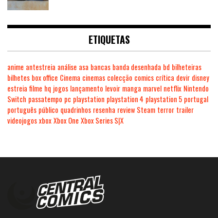
ETIQUETAS
anime
antestreia
análise
asa
bancas
banda desenhada
bd
bilheteiras
bilhetes
box office
Cinema
cinemas
colecção
comics
crítica
devir
disney
estreia
filme
hq
jogos
lançamento
levoir
manga
marvel
netflix
Nintendo
Switch
passatempo
pc
playstation
playstation 4
playstation 5
portugal
português
público
quadrinhos
resenha
review
Steam
terror
trailer
videojogos
xbox
Xbox One
Xbox Series S|X