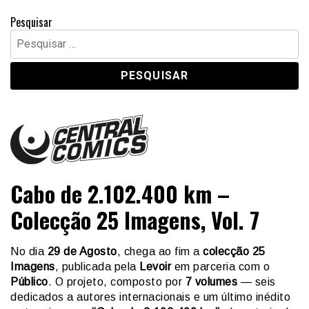
Pesquisar
Pesquisar
por:
Central Comics
Banda Desenhada, Cinema, Animação, TV, Videojogos
Cabo de 2.102.400 km –
Colecção 25 Imagens, Vol. 7
No dia
29 de Agosto
, chega ao fim a
colecção 25
Imagens
, publicada pela
Levoir
em parceria com o
Público
. O projeto, composto por
7 volumes
— seis
dedicados a autores internacionais e um último inédito