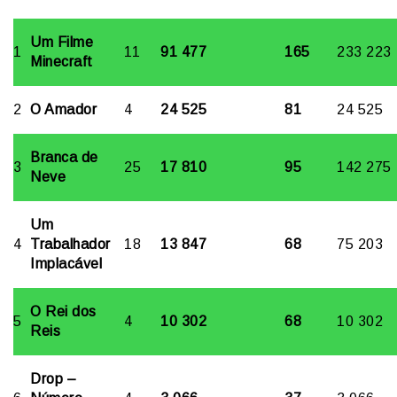
Um Filme
1
11
91 477
165
233 223
Minecraft
2
O Amador
4
24 525
81
24 525
Branca de
3
25
17 810
95
142 275
Neve
Um
4
Trabalhador
18
13 847
68
75 203
Implacável
O Rei dos
5
4
10 302
68
10 302
Reis
Drop –