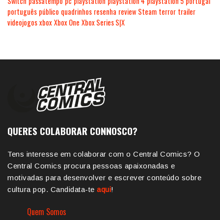
Switch
passatempo
pc
playstation
playstation 4
playstation 5
portugal
português
público
quadrinhos
resenha
review
Steam
terror
trailer
videojogos
xbox
Xbox One
Xbox Series S|X
QUERES COLABORAR CONNOSCO?
Tens interesse em colaborar com o Central Comics? O
Central Comics procura pessoas apaixonadas e
motivadas para desenvolver e escrever conteúdo sobre
cultura pop. Candidata-te
aqui
!
Quem Somos