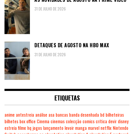
31 DE JULHO DE 2026
DETAQUES DE AGOSTO NA HBO MAX
31 DE JULHO DE 2026
ETIQUETAS
anime
antestreia
análise
asa
bancas
banda desenhada
bd
bilheteiras
bilhetes
box office
Cinema
cinemas
colecção
comics
crítica
devir
disney
estreia
filme
hq
jogos
lançamento
levoir
manga
marvel
netflix
Nintendo