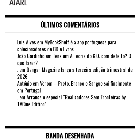
ÚLTIMOS COMENTÁRIOS
Luis Alves
em
MyBookShelf é a app portuguesa para
colecionadores de BD e livros
João Gordinho
em
Tens um A Teoria do K.O. com defeito? O
que fazer?
.
em
Dangan Magazine lança a terceira edição trimestral de
2026
António
em
Venom – Preto, Branco e Sangue sai finalmente
em Portugal
.
em
Arranca o especial “Realizadores Sem Fronteiras by
TVCine Edition”
BANDA DESENHADA