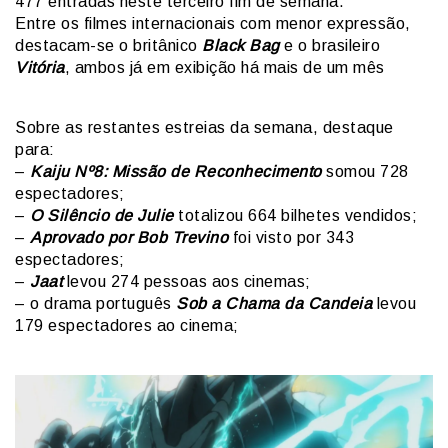
477 entradas neste terceiro fim de semana.
Entre os filmes internacionais com menor expressão,
destacam-se o britânico
Black Bag
e o brasileiro
Vitória
, ambos já em exibição há mais de um mês
Sobre as restantes estreias da semana, destaque
para:
–
Kaiju Nº8: Missão de Reconhecimento
somou 728
espectadores;
–
O Silêncio de Julie
totalizou 664 bilhetes vendidos;
–
Aprovado por Bob Trevino
foi visto por 343
espectadores;
–
Jaat
levou 274 pessoas aos cinemas;
– o drama português
Sob a Chama da Candeia
levou
179 espectadores ao cinema;