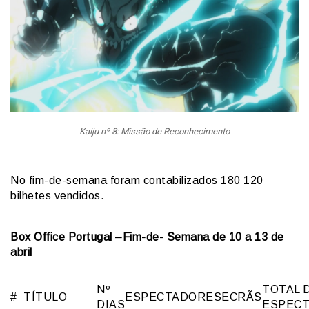
Kaiju nº 8: Missão de Reconhecimento
No fim-de-semana foram contabilizados 180 120
bilhetes vendidos.
Box Office Portugal –Fim-de- Semana de 10 a 13 de
abril
Nº
TOTAL 
#
TÍTULO
ESPECTADORES
ECRÃS
DIAS
ESPEC