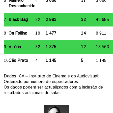
6
Número
4
3 066
37
3 066
Desconhecido
7
Black Bag
32
2 983
32
49 655
8
On Falling
18
1 477
14
8 911
9
Vitória
32
1 375
12
18 563
10
Cão Preto
4
1 145
5
1 145
Dados ICA – Instituto do Cinema e do Audiovisual;
Ordenado por número de espectadores.
Os dados podem ser actualizados com a inclusão de
resultados adicionais de salas.