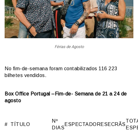
Férias de Agosto
No fim-de-semana foram contabilizados 116 223
bilhetes vendidos.
Box Office Portugal –Fim-de- Semana de 21 a 24 de
agosto
Nº
TOT
#
TÍTULO
ESPECTADORES
ECRÃS
DIAS
ESP