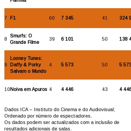
Família
7
F1
60
7 345
41
324 
Smurfs: O
8
39
6 101
50
138 
Grande Filme
Looney Tunes:
9
Daffy & Porky
4
5 573
50
5 57
Salvam o Mundo
10
Noiva em Apuros
4
4 446
43
4 44
Dados ICA – Instituto do Cinema e do Audiovisual;
Ordenado por número de espectadores.
Os dados podem ser actualizados com a inclusão de
resultados adicionais de salas.