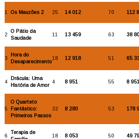
1
Os Mauzões 2
25
14 012
70
112 
O Pátio da
2
11
13 459
63
38 8
Saudade
Hora do
3
18
12 918
51
65 3
Desaparecimento
Drácula: Uma
4
4
8 951
55
8 95
História de Amor
O Quarteto
5
Fantástico:
32
8 280
53
178 
Primeiros Passos
Terapia de
6
18
8 053
50
49 7