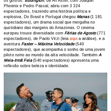
os gostos.
Eddington
, de Ari Aster, com Joaquin
Phoenix e Pedro Pascal, abriu com 3 324
espectadores, trazendo uma história política e
explosiva. Do Brasil e Portugal chegou
Manas
(1 181
espectadores), um drama social que mergulha no
quotidiano das margens do Amazonas. O cinema
europeu trouxe diversidade com
Férias de Agosto
(771
espectadores), de Paolo Virzì (leia
aqui
a análise), e a
aventura
Faster – Máxima Velocidade
(540
espectadores), que acompanha o sonho de uma jovem
piloto rumo ao mundo da alta velocidade. Também
A
Meia-Irmã Feia
(540 espectadores) apresenta uma
reflexão sobre beleza e identidade.