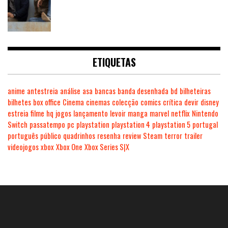
ETIQUETAS
anime
antestreia
análise
asa
bancas
banda desenhada
bd
bilheteiras
bilhetes
box office
Cinema
cinemas
colecção
comics
crítica
devir
disney
estreia
filme
hq
jogos
lançamento
levoir
manga
marvel
netflix
Nintendo
Switch
passatempo
pc
playstation
playstation 4
playstation 5
portugal
português
público
quadrinhos
resenha
review
Steam
terror
trailer
videojogos
xbox
Xbox One
Xbox Series S|X