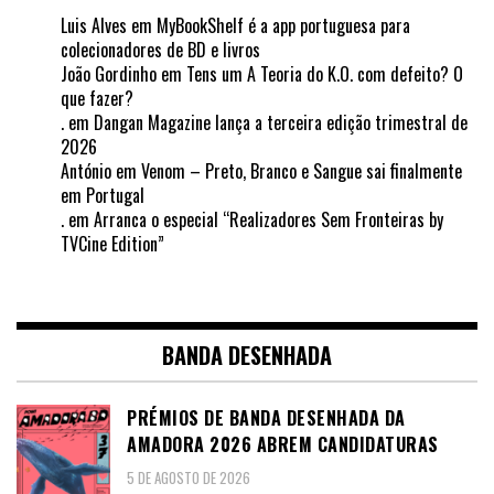
Luis Alves
em
MyBookShelf é a app portuguesa para
colecionadores de BD e livros
João Gordinho
em
Tens um A Teoria do K.O. com defeito? O
que fazer?
.
em
Dangan Magazine lança a terceira edição trimestral de
2026
António
em
Venom – Preto, Branco e Sangue sai finalmente
em Portugal
.
em
Arranca o especial “Realizadores Sem Fronteiras by
TVCine Edition”
BANDA DESENHADA
PRÉMIOS DE BANDA DESENHADA DA
AMADORA 2026 ABREM CANDIDATURAS
5 DE AGOSTO DE 2026