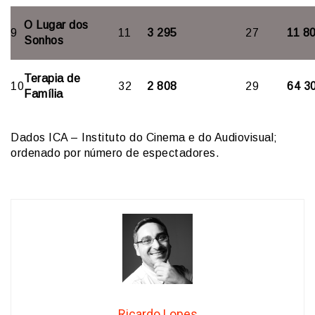
O Lugar dos
9
11
3 295
27
11 8
Sonhos
Terapia de
10
32
2 808
29
64 3
Família
Dados ICA – Instituto do Cinema e do Audiovisual;
ordenado por número de espectadores.
Ricardo Lopes