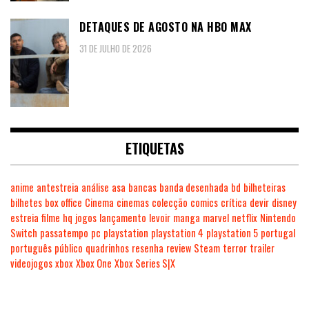
DETAQUES DE AGOSTO NA HBO MAX
31 DE JULHO DE 2026
ETIQUETAS
anime
antestreia
análise
asa
bancas
banda desenhada
bd
bilheteiras
bilhetes
box office
Cinema
cinemas
colecção
comics
crítica
devir
disney
estreia
filme
hq
jogos
lançamento
levoir
manga
marvel
netflix
Nintendo
Switch
passatempo
pc
playstation
playstation 4
playstation 5
portugal
português
público
quadrinhos
resenha
review
Steam
terror
trailer
videojogos
xbox
Xbox One
Xbox Series S|X