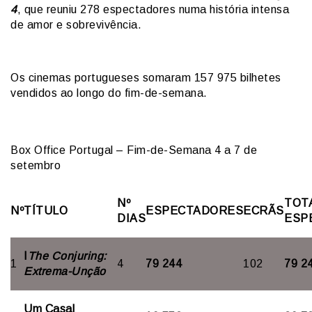
4
, que reuniu 278 espectadores numa história intensa
de amor e sobrevivência.
Os cinemas portugueses somaram 157 975 bilhetes
vendidos ao longo do fim-de-semana.
Box Office Portugal – Fim-de-Semana 4 a 7 de
setembro
Nº
TOT
Nº
TÍTULO
ESPECTADORES
ECRÃS
DIAS
ESP
I
The Conjuring:
1
4
79 244
102
79 2
Extrema-Unção
Um Casal