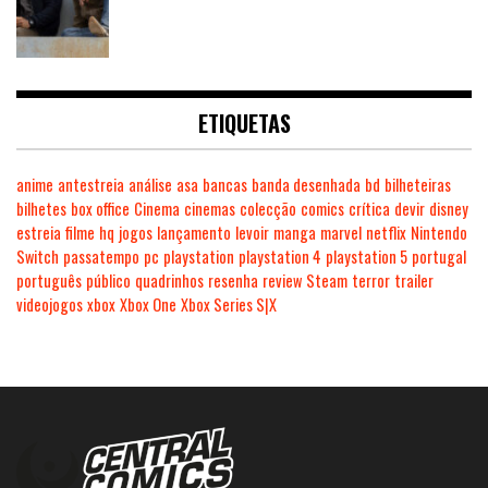
ETIQUETAS
anime
antestreia
análise
asa
bancas
banda desenhada
bd
bilheteiras
bilhetes
box office
Cinema
cinemas
colecção
comics
crítica
devir
disney
estreia
filme
hq
jogos
lançamento
levoir
manga
marvel
netflix
Nintendo
Switch
passatempo
pc
playstation
playstation 4
playstation 5
portugal
português
público
quadrinhos
resenha
review
Steam
terror
trailer
videojogos
xbox
Xbox One
Xbox Series S|X