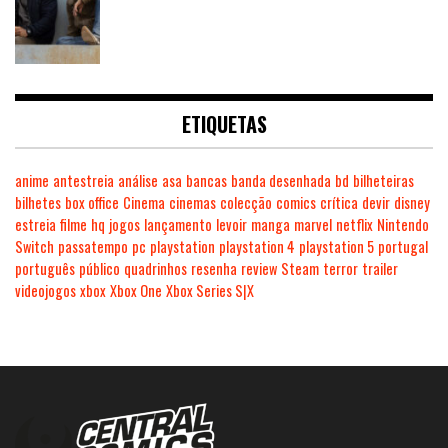
ETIQUETAS
anime
antestreia
análise
asa
bancas
banda desenhada
bd
bilheteiras
bilhetes
box office
Cinema
cinemas
colecção
comics
crítica
devir
disney
estreia
filme
hq
jogos
lançamento
levoir
manga
marvel
netflix
Nintendo
Switch
passatempo
pc
playstation
playstation 4
playstation 5
portugal
português
público
quadrinhos
resenha
review
Steam
terror
trailer
videojogos
xbox
Xbox One
Xbox Series S|X