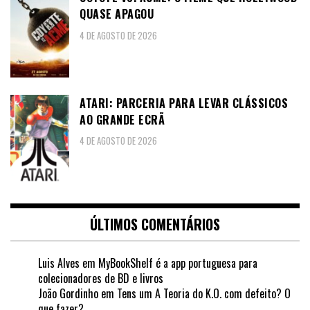
QUASE APAGOU
4 DE AGOSTO DE 2026
ATARI: PARCERIA PARA LEVAR CLÁSSICOS
AO GRANDE ECRÃ
4 DE AGOSTO DE 2026
ÚLTIMOS COMENTÁRIOS
Luis Alves
em
MyBookShelf é a app portuguesa para
colecionadores de BD e livros
João Gordinho
em
Tens um A Teoria do K.O. com defeito? O
que fazer?