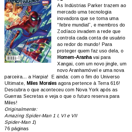
As Indústrias Parker trazem ao
mercado uma tecnologia
inovadora que se torna uma
“febre mundial”, e membros do
Zodíaco invadem a rede que
controla cada conta de usuário
ao redor do mundo! Para
proteger quem faz uso dela, o
Homem-Aranha
vai para
Xangai, com um novo jingle, um
novo Aranhamóvel e uma nova
parceira… a Harpia! E ainda: com o fim do Universo
Ultimate,
Miles Morales
agora pertence à Terra 616!
Descubra o que aconteceu com Nova York após as
Guerras Secretas e veja o que o futuro reserva para
Miles!
Originalmente:
Amazing Spider-Man 1 I, VI e VII
Spider-Man 1
)
76 páginas