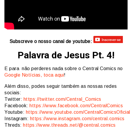
Subscreve o nosso canal de youtube:
Palavra de Jesus Pt. 4!
E para não perderes nada sobre o Central Comics no
Google Notícias, toca aqui
!
Além disso, podes seguir também as nossas redes
sociais:
Twitter:
https://twitter.com/Central_Comics
Facebook:
https://www.facebook.com/CentralComics
Youtube:
https://www.youtube.com/CentralComicsOficial
Instagram:
https://www.instagram.com/central.comics
Threds:
https://www.threads.net/@central.comics