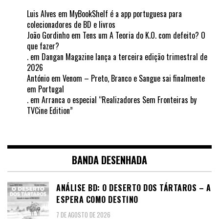
Luis Alves
em
MyBookShelf é a app portuguesa para
colecionadores de BD e livros
João Gordinho
em
Tens um A Teoria do K.O. com defeito? O
que fazer?
.
em
Dangan Magazine lança a terceira edição trimestral de
2026
António
em
Venom – Preto, Branco e Sangue sai finalmente
em Portugal
.
em
Arranca o especial “Realizadores Sem Fronteiras by
TVCine Edition”
BANDA DESENHADA
ANÁLISE BD: O DESERTO DOS TÁRTAROS – A
ESPERA COMO DESTINO
7 DE AGOSTO DE 2026