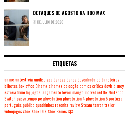
DETAQUES DE AGOSTO NA HBO MAX
31 DE JULHO DE 2026
ETIQUETAS
anime
antestreia
análise
asa
bancas
banda desenhada
bd
bilheteiras
bilhetes
box office
Cinema
cinemas
colecção
comics
crítica
devir
disney
estreia
filme
hq
jogos
lançamento
levoir
manga
marvel
netflix
Nintendo
Switch
passatempo
pc
playstation
playstation 4
playstation 5
portugal
português
público
quadrinhos
resenha
review
Steam
terror
trailer
videojogos
xbox
Xbox One
Xbox Series S|X