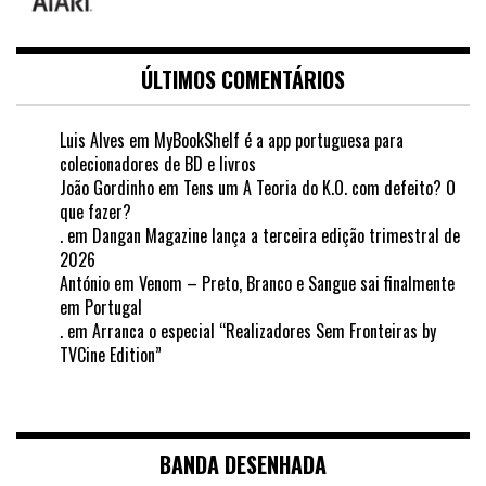
ÚLTIMOS COMENTÁRIOS
Luis Alves
em
MyBookShelf é a app portuguesa para
colecionadores de BD e livros
João Gordinho
em
Tens um A Teoria do K.O. com defeito? O
que fazer?
.
em
Dangan Magazine lança a terceira edição trimestral de
2026
António
em
Venom – Preto, Branco e Sangue sai finalmente
em Portugal
.
em
Arranca o especial “Realizadores Sem Fronteiras by
TVCine Edition”
BANDA DESENHADA